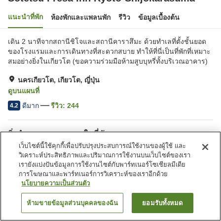
แนะนำที่พัก
ห้องพักและแพลนพัก
รีวิว
ข้อมูลเบื้องต้น
เดิน 2 นาทีจากสถานีชิโจและสถานีคาราสึมะ ด้วยทำเลที่ตั้งชั้นยอด
ของโรงแรมและการเดินทางที่สะดวกสบาย ทำให้ที่นี่เป็นที่พักที่เหมาะ
สมอย่างยิ่งในเกียวโต (ขอความร่วมมือห้ามสูบบุหรี่ทั้งบริเวณอาคาร)
นครเกียวโต, เกียวโต, ญี่ปุ่น
ดูบนแผนที่
ดีมาก
รีวิว:
244
4.2
สิ่งอำนวยความสะดวกในที่พัก
เว็บไซต์นี้ใช้คุกกี้เพื่อปรับปรุงประสบการณ์ใช้งานของผู้ใช้ และ
บริการส่งสินค้า
ตู้จำหน่ายอัตโนมัติ
วิเคราะห์ประสิทธิภาพและปริมาณการใช้งานบนเว็บไซต์ของเรา
บริการซักผ้า (มีค่าบริการ)
เรายังแบ่งปันข้อมูลการใช้งานไซต์กับพาร์ทเนอร์โซเชียลมีเดีย
การโฆษณาและพาร์ทเนอร์การวิเคราะห์ของเราอีกด้วย
นโยบายความเป็นส่วนตัว
หน้าแรก
ญี่ปุ่น
เกียวโต
นครเกียวโต
Sotetsu Fresa Inn Kyoto-Shijokarasuma
ห้ามขายข้อมูลส่วนบุคคลของฉัน
ยอมรับทั้งหมด
ค้นหาห้องพัก