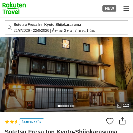
to
NEW
top
page
Sotetsu Fresa Inn Kyoto-Shijokarasuma
21/8/2026
-
22/8/2026
|
ทั้งหมด 2 คน
|
จำนวน 1 ห้อง
112
โรงแรมธุรกิจ
Sotetsu Fresa Inn Kyoto-Shijokarasuma