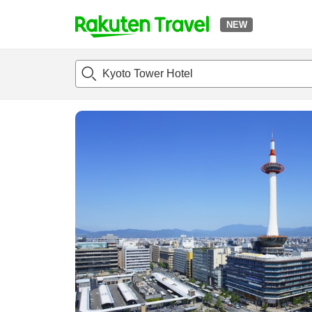
NEW
t
แนะนำที่พัก
ห้องพักและแพลนพัก
รีวิว
ไฮไลต์
สิ่่งอำนวยค
o
p
P
a
g
e
_
s
e
a
r
c
h