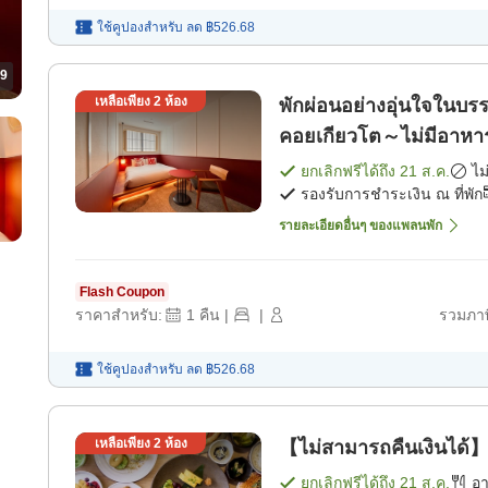
ใช้คูปองสำหรับ
ลด
฿526.68
9
เหลือเพียง
2
ห้อง
พักผ่อนอย่างอุ่นใจในบร
คอยเกียวโต～ไม่มีอาหาร
ยกเลิกฟรีได้ถึง
21 ส.ค.
ไม
รองรับการชำระเงิน ณ ที่พัก
รายละเอียดอื่นๆ ของแพลนพัก
Flash Coupon
ราคาสำหรับ:
1
คืน
|
|
รวมภาษ
ใช้คูปองสำหรับ
ลด
฿526.68
เหลือเพียง
2
ห้อง
【ไม่สามารถคืนเงินได้】
ยกเลิกฟรีได้ถึง
21 ส.ค.
อ