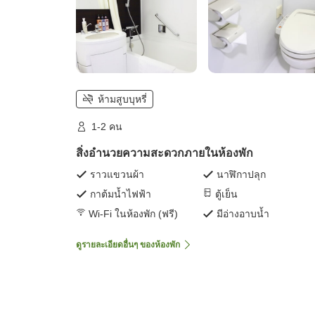
ห้ามสูบบุหรี่
1-2 คน
สิ่งอำนวยความสะดวกภายในห้องพัก
ราวแขวนผ้า
นาฬิกาปลุก
กาต้มน้ำไฟฟ้า
ตู้เย็น
Wi-Fi ในห้องพัก (ฟรี)
มีอ่างอาบน้ำ
ดูรายละเอียดอื่นๆ ของห้องพัก