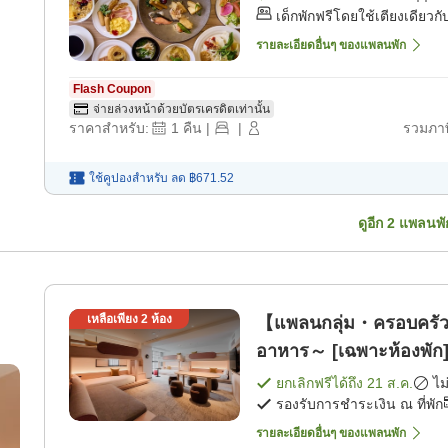
เด็กพักฟรีโดยใช้เตียงเดียวกับ
รายละเอียดอื่นๆ ของแพลนพัก
Flash Coupon
จ่ายล่วงหน้าด้วยบัตรเครดิตเท่านั้น
ราคาสำหรับ:
1
คืน
|
|
รวมภาษ
ใช้คูปองสำหรับ
ลด
฿671.52
ดูอีก
2
แพลนพั
เหลือเพียง
2
ห้อง
【แพลนกลุ่ม・ครอบครัว】ปร
อาหาร～ [เฉพาะห้องพัก
ยกเลิกฟรีได้ถึง
21 ส.ค.
ไม
รองรับการชำระเงิน ณ ที่พัก
รายละเอียดอื่นๆ ของแพลนพัก