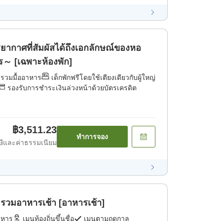
รยากาศที่สัมผัสได้ถึงเอกลักษณ์ของหอ
～ [เฉพาะห้องพัก]
่รวมมื้ออาหาร
เด็กพักฟรีโดยใช้เตียงเดียวกับผู้ใหญ่
รองรับการชำระเงินล่วงหน้าด้วยบัตรเครดิต
฿3,511.23
ทำการจอง
ีและค่าธรรมเนียม
รวมอาหารเช้า [อาหารเช้า]
าหาร
เมนูท้องถิ่นขึ้นชื่อ
เมนูตามฤดูกาล