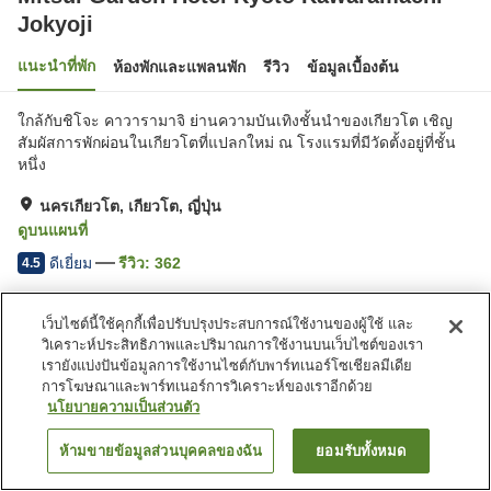
Jokyoji
แนะนำที่พัก
ห้องพักและแพลนพัก
รีวิว
ข้อมูลเบื้องต้น
ใกล้กับชิโจะ คาวารามาจิ ย่านความบันเทิงชั้นนำของเกียวโต เชิญ
สัมผัสการพักผ่อนในเกียวโตที่แปลกใหม่ ณ โรงแรมที่มีวัดตั้งอยู่ที่ชั้น
หนึ่ง
นครเกียวโต, เกียวโต, ญี่ปุ่น
ดูบนแผนที่
ดีเยี่ยม
รีวิว:
362
4.5
เว็บไซต์นี้ใช้คุกกี้เพื่อปรับปรุงประสบการณ์ใช้งานของผู้ใช้ และ
สิ่งอำนวยความสะดวกในที่พัก
วิเคราะห์ประสิทธิภาพและปริมาณการใช้งานบนเว็บไซต์ของเรา
ร้านอาหาร
ตู้จำหน่ายอัตโนมัติ
เรายังแบ่งปันข้อมูลการใช้งานไซต์กับพาร์ทเนอร์โซเชียลมีเดีย
ห้องอาบน้ำใหญ่
การโฆษณาและพาร์ทเนอร์การวิเคราะห์ของเราอีกด้วย
นโยบายความเป็นส่วนตัว
หน้าแรก
ญี่ปุ่น
เกียวโต
นครเกียวโต
ห้ามขายข้อมูลส่วนบุคคลของฉัน
ยอมรับทั้งหมด
ค้นหาห้องพัก
Mitsui Garden Hotel Kyoto Kawaramachi Jokyoji