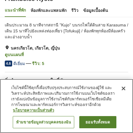
แนะนำที่พัก
ห้องพักและแพลนพัก
รีวิว
ข้อมูลเบื้องต้น
เดินประมาณ 8 นาทีจากสถานี "Kujo" บนรถไฟใต้ดินสาย Karasuma /
เดิน 15 นาทีไปยังแหล่งท่องเที่ยว [Tofukuji] / ห้องพักทุกห้องมีห้องครัว
และอ่างอาบน้ำ
นครเกียวโต, เกียวโต, ญี่ปุ่น
ดูบนแผนที่
ดีเยี่ยม
รีวิว:
5
4.6
สิ่งอำนวยความสะดวกในที่พัก
เว็บไซต์นี้ใช้คุกกี้เพื่อปรับปรุงประสบการณ์ใช้งานของผู้ใช้ และ
บริการซักผ้า (ฟรี)
วิเคราะห์ประสิทธิภาพและปริมาณการใช้งานบนเว็บไซต์ของเรา
เรายังแบ่งปันข้อมูลการใช้งานไซต์กับพาร์ทเนอร์โซเชียลมีเดีย
การโฆษณาและพาร์ทเนอร์การวิเคราะห์ของเราอีกด้วย
หน้าแรก
ญี่ปุ่น
เกียวโต
นครเกียวโต
Framboise Kyoto
นโยบายความเป็นส่วนตัว
ห้ามขายข้อมูลส่วนบุคคลของฉัน
ยอมรับทั้งหมด
ค้นหาห้องพัก