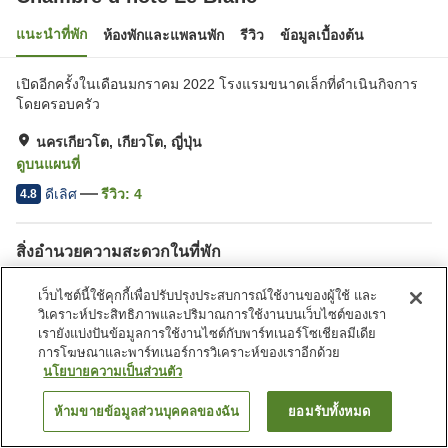
แนะนำที่พัก
ห้องพักและแพลนพัก
รีวิว
ข้อมูลเบื้องต้น
เปิดอีกครั้งในเดือนมกราคม 2022 โรงแรมขนาดเล็กที่ดำเนินกิจการ
โดยครอบครัว
นครเกียวโต, เกียวโต, ญี่ปุ่น
ดูบนแผนที่
ดีเลิศ
รีวิว:
4
4.8
สิ่งอำนวยความสะดวกในที่พัก
Wi-Fi
ปลอดบุหรี่
เว็บไซต์นี้ใช้คุกกี้เพื่อปรับปรุงประสบการณ์ใช้งานของผู้ใช้ และ
ที่จอดรถ (ฟรี)
ห้องอาบน้ำสำหรับจองใช้ส่วน
วิเคราะห์ประสิทธิภาพและปริมาณการใช้งานบนเว็บไซต์ของเรา
ตัว
เรายังแบ่งปันข้อมูลการใช้งานไซต์กับพาร์ทเนอร์โซเชียลมีเดีย
การโฆษณาและพาร์ทเนอร์การวิเคราะห์ของเราอีกด้วย
นโยบายความเป็นส่วนตัว
หน้าแรก
ญี่ปุ่น
เกียวโต
นครเกียวโต
Chambre d’hote Le Blanc
ห้ามขายข้อมูลส่วนบุคคลของฉัน
ยอมรับทั้งหมด
ค้นหาห้องพัก