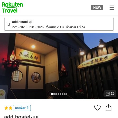
to
NEW
top
page
add.hostel-uji
22/8/2026
-
23/8/2026
|
ทั้งหมด 2 คน
|
จำนวน 1 ห้อง
25
เกสต์เฮาส์
add.hostel-uji