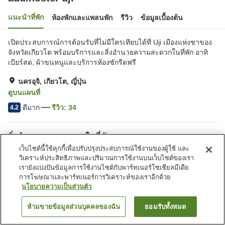
แนะนำที่พัก
ห้องพักและแพลนพัก
รีวิว
ข้อมูลเบื้องต้น
เปิดประสบการณ์การต้อนรับที่ไม่มีใครเทียบได้ที่ Uji เมืองแห่งชาของ
จังหวัดเกียวโต พร้อมบริการและสิ่งอำนวยความสะดวกในที่พัก อาทิ
เบียร์สด, ผ้าขนหนูและบริการห้องซักรีดฟรี
นครอุจิ, เกียวโต, ญี่ปุ่น
ดูบนแผนที่
ดีมาก
รีวิว:
34
4.2
สิ่งอำนวยความสะดวกในที่พัก
เว็บไซต์นี้ใช้คุกกี้เพื่อปรับปรุงประสบการณ์ใช้งานของผู้ใช้ และ
ที่จอดรถ
ตู้จำหน่ายอัตโนมัติ
วิเคราะห์ประสิทธิภาพและปริมาณการใช้งานบนเว็บไซต์ของเรา
ห้องอเนกประสงค์
บริการซักผ้า (ฟรี)
เรายังแบ่งปันข้อมูลการใช้งานไซต์กับพาร์ทเนอร์โซเชียลมีเดีย
การโฆษณาและพาร์ทเนอร์การวิเคราะห์ของเราอีกด้วย
นโยบายความเป็นส่วนตัว
หน้าแรก
ญี่ปุ่น
เกียวโต
นครอุจิ
add.hostel-uji
ห้ามขายข้อมูลส่วนบุคคลของฉัน
ยอมรับทั้งหมด
ค้นหาห้องพัก