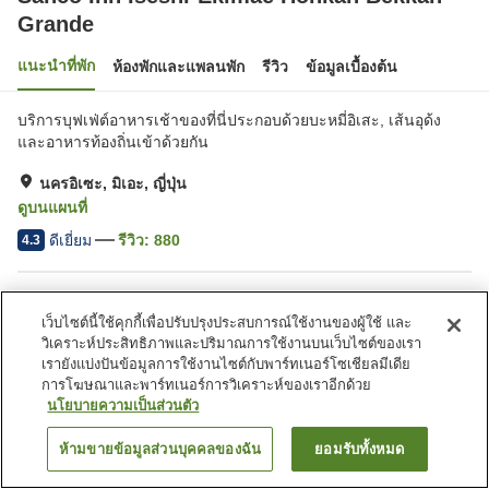
Grande
แนะนำที่พัก
ห้องพักและแพลนพัก
รีวิว
ข้อมูลเบื้องต้น
บริการบุฟเฟ่ต์อาหารเช้าของที่นี่ประกอบด้วยบะหมี่อิเสะ, เส้นอุด้ง
และอาหารท้องถิ่นเข้าด้วยกัน
นครอิเซะ, มิเอะ, ญี่ปุ่น
ดูบนแผนที่
ดีเยี่ยม
รีวิว:
880
4.3
สิ่งอำนวยความสะดวกในที่พัก
เว็บไซต์นี้ใช้คุกกี้เพื่อปรับปรุงประสบการณ์ใช้งานของผู้ใช้ และ
ที่จอดรถ
ตู้จำหน่ายอัตโนมัติ
วิเคราะห์ประสิทธิภาพและปริมาณการใช้งานบนเว็บไซต์ของเรา
บริการซักผ้า (มีค่าบริการ)
ห้องอาบน้ำใหญ่
เรายังแบ่งปันข้อมูลการใช้งานไซต์กับพาร์ทเนอร์โซเชียลมีเดีย
การโฆษณาและพาร์ทเนอร์การวิเคราะห์ของเราอีกด้วย
นโยบายความเป็นส่วนตัว
หน้าแรก
ญี่ปุ่น
มิเอะ
นครอิเซะ
Sanco Inn Iseshi-Ekimae Honkan Bekkan Grande
ห้ามขายข้อมูลส่วนบุคคลของฉัน
ยอมรับทั้งหมด
ค้นหาห้องพัก