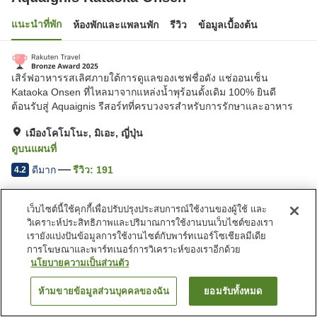
แนะนำที่พัก
ห้องพักและแพลนพัก
รีวิว
ข้อมูลเบื้องต้น
เสิร์ฟอาหารรสเลิศภายใต้การดูแลของเชฟชื่อดัง แช่ออนเซ็น
Kataoka Onsen ที่ไหลมาจากแหล่งน้ำพุร้อนดั้งเดิม 100% ยินดี
ต้อนรับสู่ Aquaignis รีสอร์ทที่ครบวงจรสำหรับการรักษาและอาหาร
เมืองโคโมโนะ, มิเอะ, ญี่ปุ่น
ดูบนแผนที่
ดีมาก
รีวิว:
191
4.2
เว็บไซต์นี้ใช้คุกกี้เพื่อปรับปรุงประสบการณ์ใช้งานของผู้ใช้ และ
สิ่งอำนวยความสะดวกในที่พัก
วิเคราะห์ประสิทธิภาพและปริมาณการใช้งานบนเว็บไซต์ของเรา
ที่จอดรถ
สปา/บิวตี้ซาลอน
เรายังแบ่งปันข้อมูลการใช้งานไซต์กับพาร์ทเนอร์โซเชียลมีเดีย
ร้านอาหาร
บาร์
การโฆษณาและพาร์ทเนอร์การวิเคราะห์ของเราอีกด้วย
นโยบายความเป็นส่วนตัว
หน้าแรก
ญี่ปุ่น
มิเอะ
เมืองโคโมโนะ
ห้ามขายข้อมูลส่วนบุคคลของฉัน
ยอมรับทั้งหมด
ค้นหาห้องพัก
Aquaignis Kataoka Onsen