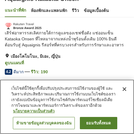
แนะนำที่พัก
ห้องพักและแพลนพัก
รีวิว
ข้อมูลเบื้องต้น
เสิร์ฟอาหารรสเลิศภายใต้การดูแลของเชฟชื่อดัง แช่ออนเซ็น
Kataoka Onsen ที่ไหลมาจากแหล่งน้ำพุร้อนดั้งเดิม 100% ยินดี
ต้อนรับสู่ Aquaignis รีสอร์ทที่ครบวงจรสำหรับการรักษาและอาหาร
เมืองโคโมโนะ, มิเอะ, ญี่ปุ่น
ดูบนแผนที่
ดีมาก
รีวิว:
190
4.2
เว็บไซต์นี้ใช้คุกกี้เพื่อปรับปรุงประสบการณ์ใช้งานของผู้ใช้ และ
สิ่งอำนวยความสะดวกในที่พัก
วิเคราะห์ประสิทธิภาพและปริมาณการใช้งานบนเว็บไซต์ของเรา
ที่จอดรถ
สปา/บิวตี้ซาลอน
เรายังแบ่งปันข้อมูลการใช้งานไซต์กับพาร์ทเนอร์โซเชียลมีเดีย
ร้านอาหาร
บาร์
การโฆษณาและพาร์ทเนอร์การวิเคราะห์ของเราอีกด้วย
นโยบายความเป็นส่วนตัว
หน้าแรก
ญี่ปุ่น
มิเอะ
เมืองโคโมโนะ
ห้ามขายข้อมูลส่วนบุคคลของฉัน
ยอมรับทั้งหมด
ค้นหาห้องพัก
Aquaignis Kataoka Onsen