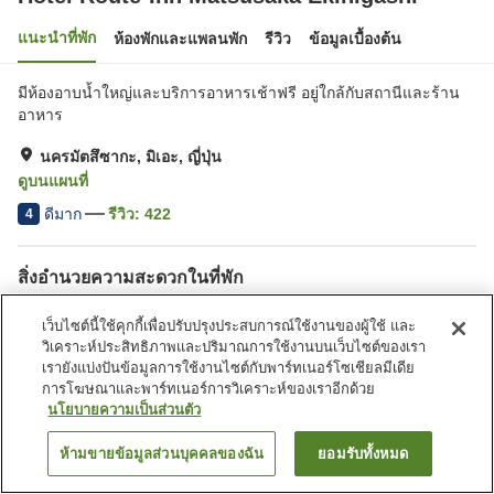
แนะนำที่พัก
ห้องพักและแพลนพัก
รีวิว
ข้อมูลเบื้องต้น
มีห้องอาบน้ำใหญ่และบริการอาหารเช้าฟรี อยู่ใกล้กับสถานีและร้าน
อาหาร
นครมัตสึซากะ, มิเอะ, ญี่ปุ่น
ดูบนแผนที่
ดีมาก
รีวิว:
422
4
สิ่งอำนวยความสะดวกในที่พัก
ที่จอดรถ
สปา/บิวตี้ซาลอน
เว็บไซต์นี้ใช้คุกกี้เพื่อปรับปรุงประสบการณ์ใช้งานของผู้ใช้ และ
ร้านอาหาร
ตู้จำหน่ายอัตโนมัติ
วิเคราะห์ประสิทธิภาพและปริมาณการใช้งานบนเว็บไซต์ของเรา
เรายังแบ่งปันข้อมูลการใช้งานไซต์กับพาร์ทเนอร์โซเชียลมีเดีย
การโฆษณาและพาร์ทเนอร์การวิเคราะห์ของเราอีกด้วย
หน้าแรก
ญี่ปุ่น
มิเอะ
นครมัตสึซากะ
นโยบายความเป็นส่วนตัว
Hotel Route-Inn Matsusaka Ekihigashi
ห้ามขายข้อมูลส่วนบุคคลของฉัน
ยอมรับทั้งหมด
ค้นหาห้องพัก