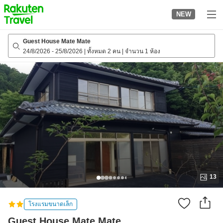
to
NEW
top
page
Guest House Mate Mate
24/8/2026
-
25/8/2026
|
ทั้งหมด 2 คน
|
จำนวน 1 ห้อง
13
โรงแรมขนาดเล็ก
Guest House Mate Mate