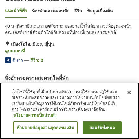
แนะนำที่พัก
ห้องพักและแพลนพัก
รีวิว
ข้อมูลเบื้องต้น
40 นาทีจากอิเสะและมัตสึซากะ มองธารน้ำใสมิยากาวะที่อยู่ตรงหน้า
คุณ เกสต์เฮาส์ส่วนตัวใกล้กับสถานที่ท่องเที่ยวและธรรมชาติ
เมืองโอได, มิเอะ, ญี่ปุ่น
ดูบนแผนที่
ดีมาก
รีวิว:
2
4
สิ่งอำนวยความสะดวกในที่พัก
ที่จอดรถ
บาร์บีคิว
เว็บไซต์นี้ใช้คุกกี้เพื่อปรับปรุงประสบการณ์ใช้งานของผู้ใช้ และ
บริการรับส่ง
วิเคราะห์ประสิทธิภาพและปริมาณการใช้งานบนเว็บไซต์ของเรา
เรายังแบ่งปันข้อมูลการใช้งานไซต์กับพาร์ทเนอร์โซเชียลมีเดีย
การโฆษณาและพาร์ทเนอร์การวิเคราะห์ของเราอีกด้วย
หน้าแรก
ญี่ปุ่น
มิเอะ
เมืองโอได
Guest House Mate Mate
นโยบายความเป็นส่วนตัว
ห้ามขายข้อมูลส่วนบุคคลของฉัน
ยอมรับทั้งหมด
ค้นหาห้องพัก