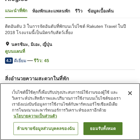
แนะนำที่พัก
ห้องพักและแพลนพัก
รีวิว
ข้อมูลเบื้องต้น
ติดอันดับ 3 ในการจัดอันดับที่พักบนเว็ปไซต์ Rakuten Travel ในปี
2018 โรงแรมนี้เป็นมิตรกับสัตว์เลี้ยง
นครชิมะ, มิเอะ, ญี่ปุ่น
ดูบนแผนที่
ดีเยี่ยม
รีวิว:
45
4.3
สิ่งอำนวยความสะดวกในที่พัก
ที่จอดรถ
สปา/บิวตี้ซาลอน
เว็บไซต์นี้ใช้คุกกี้เพื่อปรับปรุงประสบการณ์ใช้งานของผู้ใช้ และ
คาเฟ่
พื้นที่นอกห้องพักรองรับสัตว์
วิเคราะห์ประสิทธิภาพและปริมาณการใช้งานบนเว็บไซต์ของเรา
เลี้ยง
เรายังแบ่งปันข้อมูลการใช้งานไซต์กับพาร์ทเนอร์โซเชียลมีเดีย
การโฆษณาและพาร์ทเนอร์การวิเคราะห์ของเราอีกด้วย
นโยบายความเป็นส่วนตัว
หน้าแรก
ญี่ปุ่น
มิเอะ
นครชิมะ
Hiogiso
ห้ามขายข้อมูลส่วนบุคคลของฉัน
ยอมรับทั้งหมด
ค้นหาห้องพัก