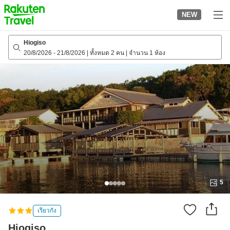
to
NEW
top
page
Hiogiso
20/8/2026
-
21/8/2026
|
ทั้งหมด 2 คน
|
จำนวน 1 ห้อง
5
เรียวกัง
Hiogiso