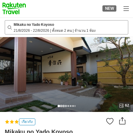
to
NEW
top
page
Mikaku no Yado Koyoso
21/8/2026
-
22/8/2026
|
ทั้งหมด 2 คน
|
จำนวน 1 ห้อง
62
เรียวกัง
Mikaku no Yado Koyoso