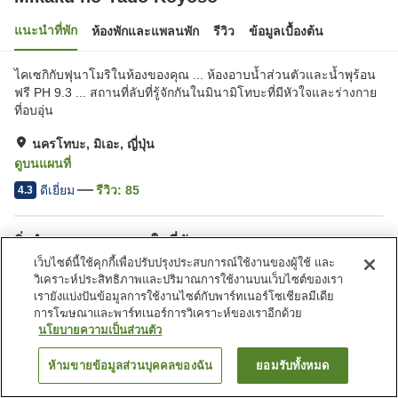
แนะนำที่พัก
ห้องพักและแพลนพัก
รีวิว
ข้อมูลเบื้องต้น
ไคเซกิกับฟุนาโมริในห้องของคุณ ... ห้องอาบน้ำส่วนตัวและน้ำพุร้อน
ฟรี PH 9.3 ... สถานที่ลับที่รู้จักกันในมินามิโทบะที่มีหัวใจและร่างกาย
ที่อบอุ่น
นครโทบะ, มิเอะ, ญี่ปุ่น
ดูบนแผนที่
ดีเยี่ยม
รีวิว:
85
4.3
สิ่งอำนวยความสะดวกในที่พัก
เว็บไซต์นี้ใช้คุกกี้เพื่อปรับปรุงประสบการณ์ใช้งานของผู้ใช้ และ
ที่จอดรถ
สปา/บิวตี้ซาลอน
วิเคราะห์ประสิทธิภาพและปริมาณการใช้งานบนเว็บไซต์ของเรา
ตู้จำหน่ายอัตโนมัติ
ห้องจัดเลี้ยง
เรายังแบ่งปันข้อมูลการใช้งานไซต์กับพาร์ทเนอร์โซเชียลมีเดีย
การโฆษณาและพาร์ทเนอร์การวิเคราะห์ของเราอีกด้วย
นโยบายความเป็นส่วนตัว
หน้าแรก
ญี่ปุ่น
มิเอะ
นครโทบะ
Mikaku no Yado Koyoso
ห้ามขายข้อมูลส่วนบุคคลของฉัน
ยอมรับทั้งหมด
ค้นหาห้องพัก