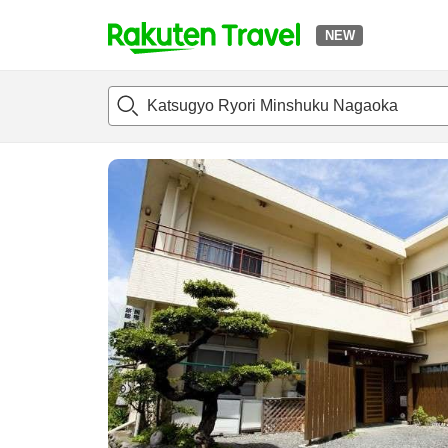
NEW
t
แนะนำที่พัก
ห้องพักและแพลนพัก
รีวิว
สิ่่งอำนวยความสะด
o
p
P
a
g
e
_
s
e
a
r
c
h