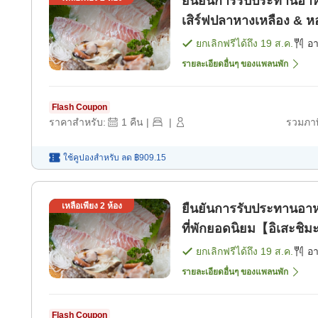
ยืนยันการรับประทานอาห
เสิร์ฟปลาหางเหลือง & 
สมบูรณ์สำหรับ 2 คน [อา
ยกเลิกฟรีได้ถึง
19 ส.ค.
อ
รายละเอียดอื่นๆ ของแพลนพัก
Flash Coupon
ราคาสำหรับ:
1
คืน
|
|
รวมภาษ
ใช้คูปองสำหรับ
ลด
฿909.15
เหลือเพียง
2
ห้อง
ยืนยันการรับประทานอาหา
ที่พักยอดนิยม【อิเสะชิ
เสะ อวาโมริ ปลาไท และซ
ยกเลิกฟรีได้ถึง
19 ส.ค.
อ
รายละเอียดอื่นๆ ของแพลนพัก
Flash Coupon