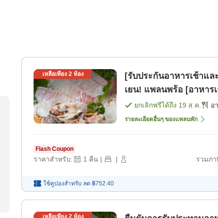
เหลือเพียง
2
ห้อง
[รับประกันอาหารเช้าและ
เยน! แพลนพร้อ [อาหารเช
ยกเลิกฟรีได้ถึง
19 ส.ค.
อ
รายละเอียดอื่นๆ ของแพลนพัก
Flash Coupon
ราคาสำหรับ:
1
คืน
|
|
รวมภาษ
ใช้คูปองสำหรับ
ลด
฿752.40
เหลือเพียง
2
ห้อง