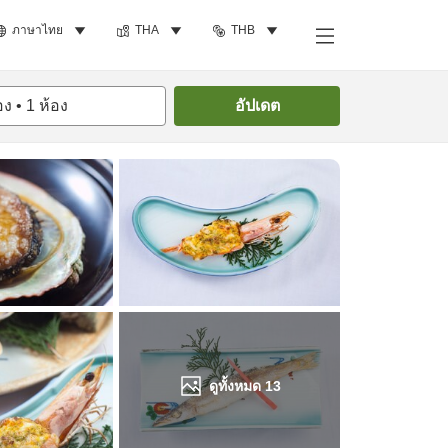
ภาษาไทย
THA
THB
ค้นหาห้องพัก
อง
•
1
ห้อง
อัปเดต
ดูทั้งหมด
13