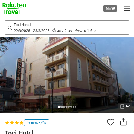
to
NEW
top
page
Toei Hotel
22/8/2026
-
23/8/2026
|
ทั้งหมด 2 คน
|
จำนวน 1 ห้อง
62
โรงแรมธุรกิจ
Toei Hotel