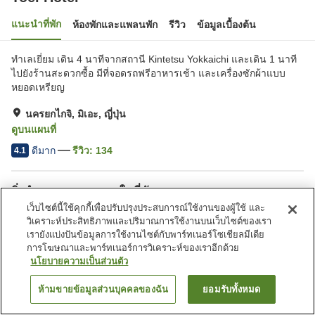
แนะนำที่พัก
ห้องพักและแพลนพัก
รีวิว
ข้อมูลเบื้องต้น
ทำเลเยี่ยม เดิน 4 นาทีจากสถานี Kintetsu Yokkaichi และเดิน 1 นาที
ไปยังร้านสะดวกซื้อ มีที่จอดรถฟรีอาหารเช้า และเครื่องซักผ้าแบบ
หยอดเหรียญ
นครยกไกจิ, มิเอะ, ญี่ปุ่น
ดูบนแผนที่
ดีมาก
รีวิว:
134
4.1
สิ่งอำนวยความสะดวกในที่พัก
เว็บไซต์นี้ใช้คุกกี้เพื่อปรับปรุงประสบการณ์ใช้งานของผู้ใช้ และ
ที่จอดรถ
สปา/บิวตี้ซาลอน
วิเคราะห์ประสิทธิภาพและปริมาณการใช้งานบนเว็บไซต์ของเรา
บาร์
มุมอิซากายะ
เรายังแบ่งปันข้อมูลการใช้งานไซต์กับพาร์ทเนอร์โซเชียลมีเดีย
การโฆษณาและพาร์ทเนอร์การวิเคราะห์ของเราอีกด้วย
นโยบายความเป็นส่วนตัว
หน้าแรก
ญี่ปุ่น
มิเอะ
นครยกไกจิ
Toei Hotel
ห้ามขายข้อมูลส่วนบุคคลของฉัน
ยอมรับทั้งหมด
ค้นหาห้องพัก