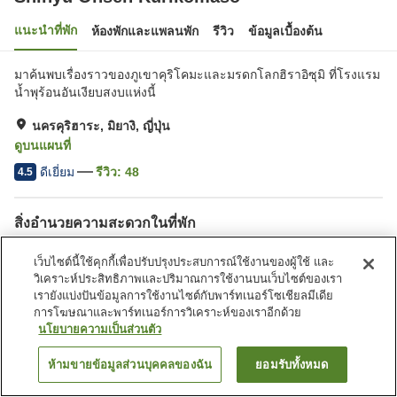
แนะนำที่พัก
ห้องพักและแพลนพัก
รีวิว
ข้อมูลเบื้องต้น
มาค้นพบเรื่องราวของภูเขาคุริโคมะและมรดกโลกฮิราอิซุมิ ที่โรงแรม
น้ำพุร้อนอันเงียบสงบแห่งนี้
นครคุริฮาระ, มิยางิ, ญี่ปุ่น
ดูบนแผนที่
ดีเยี่ยม
รีวิว:
48
4.5
สิ่งอำนวยความสะดวกในที่พัก
ที่จอดรถ
ตู้จำหน่ายอัตโนมัติ
เว็บไซต์นี้ใช้คุกกี้เพื่อปรับปรุงประสบการณ์ใช้งานของผู้ใช้ และ
ร้านค้า
ห้องอาบน้ำเปิดโล่ง (มีบ่อน้ำพุ
วิเคราะห์ประสิทธิภาพและปริมาณการใช้งานบนเว็บไซต์ของเรา
ร้อน)
เรายังแบ่งปันข้อมูลการใช้งานไซต์กับพาร์ทเนอร์โซเชียลมีเดีย
การโฆษณาและพาร์ทเนอร์การวิเคราะห์ของเราอีกด้วย
นโยบายความเป็นส่วนตัว
หน้าแรก
ญี่ปุ่น
มิยางิ
นครคุริฮาระ
Shinyu Onsen Kurikomaso
ห้ามขายข้อมูลส่วนบุคคลของฉัน
ยอมรับทั้งหมด
ค้นหาห้องพัก