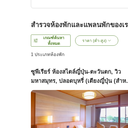
สำรวจห้องพักและแพลนพักของเ
เกณฑ์ค้นหา
ราคา (ต่ำ-สูง)
ทั้งหมด
1 ประเภทห้องพัก
ซูพีเรียร์ ห้องสไตล์ญี่ปุ่น-ตะวันตก, วิว
มหาสมุทร, ปลอดบุหรี่ (เตียงญี่ปุ่น (สำหร
2 คน) พร้อมห้องน้ำในตัว)