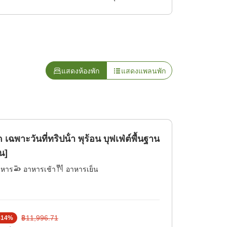
แสดงห้องพัก
แสดงแพลนพัก
เฉพาะวันที่ทริปน้ํา พุร้อน บุฟเฟ่ต์พื้นฐาน
น]
าหาร
อาหารเช้า
อาหารเย็น
฿11,996.71
-
14
%