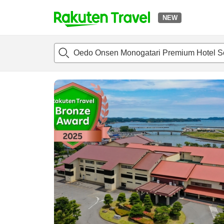
NEW
t
แนะนำที่พัก
ห้องพักและแพลนพัก
รีวิว
ไฮไลต์
สิ่่งอำนวยค
o
p
P
a
g
e
_
s
e
a
r
c
h