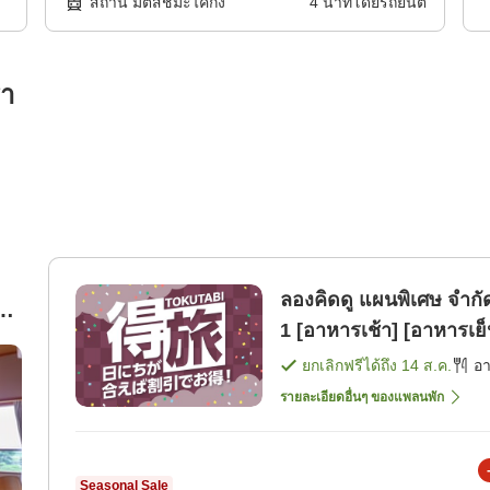
สถานี มัตสึชิมะไคกัง
4
นาทีโดย
รถยนต์
รา
ลองคิดดู แผนพิเศษ จํากัด 
ับ
1 [อาหารเช้า] [อาหารเย็
ยกเลิกฟรีได้ถึง
14 ส.ค.
อ
รายละเอียดอื่นๆ ของแพลนพัก
Seasonal Sale