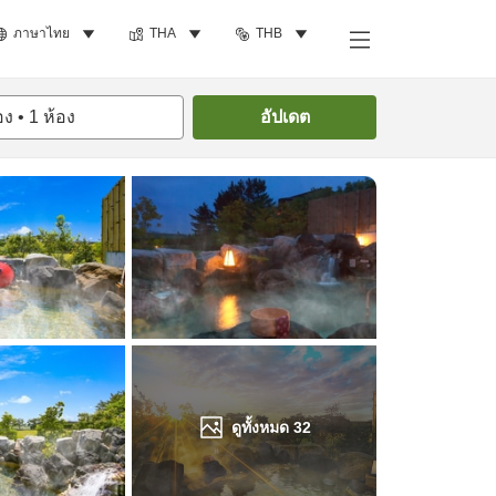
ภาษาไทย
THA
THB
ค้นหาห้องพัก
อง
•
1
ห้อง
อัปเดต
ดูทั้งหมด
32