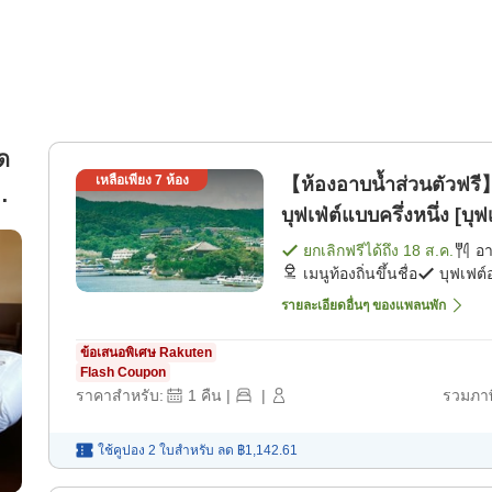
ด
เหลือเพียง
7
ห้อง
【ห้องอาบน้ำส่วนตัวฟรี】
ัว
บุฟเฟ่ต์แบบครึ่งหนึ่ง [บ
ยกเลิกฟรีได้ถึง
18 ส.ค.
อ
เมนูท้องถิ่นขึ้นชื่อ
บุฟเฟต์
รายละเอียดอื่นๆ ของแพลนพัก
ข้อเสนอพิเศษ Rakuten
Flash Coupon
ราคาสำหรับ:
1
คืน
|
|
รวมภาษ
ใช้คูปอง 2 ใบสำหรับ
ลด
฿1,142.61