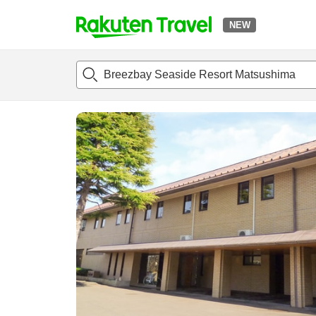
NEW
t
แนะนำที่พัก
ห้องพักและแพลนพัก
รีวิว
ไฮไลต์
สิ่่งอำนวยค
o
p
P
a
g
e
_
s
e
a
r
c
h