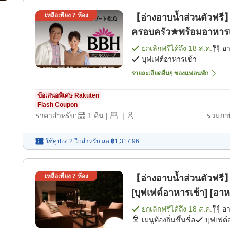
เหลือเพียง
7
ห้อง
【อ่างอาบน้ำส่วนตัวฟรี】
ครอบครัว★พร้อมอาหารเช
ยกเลิกฟรีได้ถึง
18 ส.ค.
อ
บุฟเฟต์อาหารเช้า
รายละเอียดอื่นๆ ของแพลนพัก
ข้อเสนอพิเศษ Rakuten
Flash Coupon
ราคาสำหรับ:
1
คืน
|
|
รวมภาษ
ใช้คูปอง 2 ใบสำหรับ
ลด
฿1,317.96
เหลือเพียง
7
ห้อง
【อ่างอาบน้ำส่วนตัวฟรี】
[บุฟเฟต์อาหารเช้า] [อาห
ยกเลิกฟรีได้ถึง
18 ส.ค.
อ
เมนูท้องถิ่นขึ้นชื่อ
บุฟเฟต์