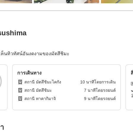
tsushima
งเห็นทิวทัศน์อันงดงามของมัตสึชิมะ
การเดินทาง
ส
สถานี มัตสึชิมะไคกัง
10
นาทีโดย
การเดิน
สถานี มัตสึชิมะ
7
นาทีโดย
รถยนต์
สถานี ทาคากิมาจิ
9
นาทีโดย
รถยนต์
รา