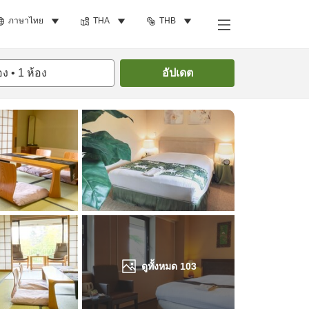
ภาษาไทย
THA
THB
ค้นหาห้องพัก
อง
•
1
ห้อง
อัปเดต
ดูทั้งหมด
103