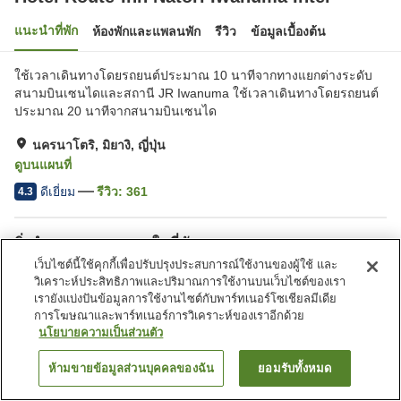
แนะนำที่พัก
ห้องพักและแพลนพัก
รีวิว
ข้อมูลเบื้องต้น
ใช้เวลาเดินทางโดยรถยนต์ประมาณ 10 นาทีจากทางแยกต่างระดับ
สนามบินเซนไดและสถานี JR Iwanuma ใช้เวลาเดินทางโดยรถยนต์
ประมาณ 20 นาทีจากสนามบินเซนได
นครนาโตริ, มิยางิ, ญี่ปุ่น
ดูบนแผนที่
ดีเยี่ยม
รีวิว:
361
4.3
สิ่งอำนวยความสะดวกในที่พัก
เว็บไซต์นี้ใช้คุกกี้เพื่อปรับปรุงประสบการณ์ใช้งานของผู้ใช้ และ
ที่จอดรถ
สปา/บิวตี้ซาลอน
วิเคราะห์ประสิทธิภาพและปริมาณการใช้งานบนเว็บไซต์ของเรา
ร้านอาหาร
ตู้จำหน่ายอัตโนมัติ
เรายังแบ่งปันข้อมูลการใช้งานไซต์กับพาร์ทเนอร์โซเชียลมีเดีย
การโฆษณาและพาร์ทเนอร์การวิเคราะห์ของเราอีกด้วย
นโยบายความเป็นส่วนตัว
หน้าแรก
ญี่ปุ่น
มิยางิ
นครนาโตริ
Hotel Route-Inn Natori Iwanuma Inter
ห้ามขายข้อมูลส่วนบุคคลของฉัน
ยอมรับทั้งหมด
ค้นหาห้องพัก