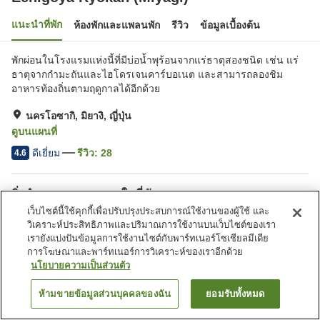
แนะนำที่พัก
ห้องพักและแพลนพัก
รีวิว
ข้อมูลเบื้องต้น
พักผ่อนในโรงแรมแห่งนี้ที่มีบ่อน้ำพุร้อนจากแร่ธาตุสองชนิด เช่น แร่
ธาตุจากกำมะถันและไฮโดรเจนคาร์บอเนต และสามารถลองชิม
อาหารท้องถิ่นตามฤดูกาลได้อีกด้วย
นครโอซากิ, มิยางิ, ญี่ปุ่น
ดูบนแผนที่
ดีเยี่ยม
รีวิว:
28
4.6
สิ่งอำนวยความสะดวกในที่พัก
เว็บไซต์นี้ใช้คุกกี้เพื่อปรับปรุงประสบการณ์ใช้งานของผู้ใช้ และ
ที่จอดรถ
ตู้จำหน่ายอัตโนมัติ
วิเคราะห์ประสิทธิภาพและปริมาณการใช้งานบนเว็บไซต์ของเรา
ร้านค้า
ห้องจัดเลี้ยง
เรายังแบ่งปันข้อมูลการใช้งานไซต์กับพาร์ทเนอร์โซเชียลมีเดีย
การโฆษณาและพาร์ทเนอร์การวิเคราะห์ของเราอีกด้วย
นโยบายความเป็นส่วนตัว
หน้าแรก
ญี่ปุ่น
มิยางิ
นครโอซากิ
Echigoya Ryokan (Miyagi)
ห้ามขายข้อมูลส่วนบุคคลของฉัน
ยอมรับทั้งหมด
ค้นหาห้องพัก