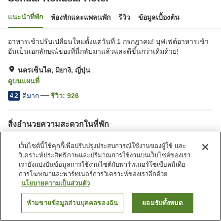
แนะนำที่พัก
ห้องพักและแพลนพัก
รีวิว
ข้อมูลเบื้องต้น
อาหารเช้าปรับเปลี่ยนใหม่ตั้งแต่วันที่ 1 กรกฎาคม! บุฟเฟต์อาหารเช้า
อันเป็นเอกลักษณ์ของที่นี่กลับมาแล้วและดีขึ้นกว่าเดิมด้วย!
นครเซ็นได, มิยางิ, ญี่ปุ่น
ดูบนแผนที่
ดีมาก
รีวิว:
926
4.2
สิ่งอำนวยความสะดวกในที่พัก
Wi-Fi
บาร์
เว็บไซต์นี้ใช้คุกกี้เพื่อปรับปรุงประสบการณ์ใช้งานของผู้ใช้ และ
ปลอดบุหรี่
มีพื้นที่สำหรับสูบบุหรี่
วิเคราะห์ประสิทธิภาพและปริมาณการใช้งานบนเว็บไซต์ของเรา
เรายังแบ่งปันข้อมูลการใช้งานไซต์กับพาร์ทเนอร์โซเชียลมีเดีย
การโฆษณาและพาร์ทเนอร์การวิเคราะห์ของเราอีกด้วย
หน้าแรก
ญี่ปุ่น
มิยางิ
นครเซ็นได
Sendai Kokusai Hotel
นโยบายความเป็นส่วนตัว
ห้ามขายข้อมูลส่วนบุคคลของฉัน
ยอมรับทั้งหมด
ค้นหาห้องพัก