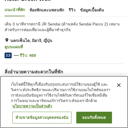
แนะนำที่พัก
ห้องพักและแพลนพัก
รีวิว
ข้อมูลเบื้องต้น
เดิน 3 นาทีจากสถานี JR Sendai (ด้านหลัง Sendai Parco 2) เหมาะ
สำหรับการท่องเที่ยวและผู้ที่มาทำธุรกิจ
นครเซ็นได, มิยางิ, ญี่ปุ่น
ดูบนแผนที่
รีวิว:
469
3.5
สิ่งอำนวยความสะดวกในที่พัก
ที่จอดรถ
สปา/บิวตี้ซาลอน
เว็บไซต์นี้ใช้คุกกี้เพื่อปรับปรุงประสบการณ์ใช้งานของผู้ใช้ และ
ตู้จำหน่ายอัตโนมัติ
บริการส่งสินค้า
วิเคราะห์ประสิทธิภาพและปริมาณการใช้งานบนเว็บไซต์ของเรา
เรายังแบ่งปันข้อมูลการใช้งานไซต์กับพาร์ทเนอร์โซเชียลมีเดีย
การโฆษณาและพาร์ทเนอร์การวิเคราะห์ของเราอีกด้วย
หน้าแรก
ญี่ปุ่น
มิยางิ
นครเซ็นได
Hotel Green Well
นโยบายความเป็นส่วนตัว
ห้ามขายข้อมูลส่วนบุคคลของฉัน
ยอมรับทั้งหมด
ค้นหาห้องพัก