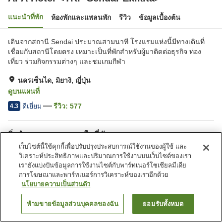
แนะนำที่พัก
ห้องพักและแพลนพัก
รีวิว
ข้อมูลเบื้องต้น
เดินจากสถานี Sendai ประมาณสามนาที โรงแรมแห่งนี้มีทางเดินที่
เชื่อมกับสถานีโดยตรง เหมาะเป็นที่พักสำหรับผู้มาติดต่อธุรกิจ ท่อง
เที่ยว ร่วมกิจกรรมต่างๆ และชมเกมกีฬา
นครเซ็นได, มิยางิ, ญี่ปุ่น
ดูบนแผนที่
ดีเยี่ยม
รีวิว:
577
4.3
สิ่งอำนวยความสะดวกในที่พัก
เว็บไซต์นี้ใช้คุกกี้เพื่อปรับปรุงประสบการณ์ใช้งานของผู้ใช้ และ
ที่จอดรถ
สปา/บิวตี้ซาลอน
วิเคราะห์ประสิทธิภาพและปริมาณการใช้งานบนเว็บไซต์ของเรา
ร้านอาหาร
ตู้จำหน่ายอัตโนมัติ
เรายังแบ่งปันข้อมูลการใช้งานไซต์กับพาร์ทเนอร์โซเชียลมีเดีย
การโฆษณาและพาร์ทเนอร์การวิเคราะห์ของเราอีกด้วย
นโยบายความเป็นส่วนตัว
หน้าแรก
ญี่ปุ่น
มิยางิ
นครเซ็นได
APA Hotel <TKP Sendai-Ekikita>
ห้ามขายข้อมูลส่วนบุคคลของฉัน
ยอมรับทั้งหมด
ค้นหาห้องพัก