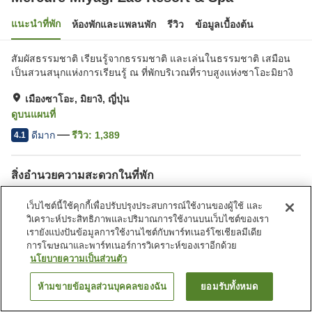
แนะนำที่พัก
ห้องพักและแพลนพัก
รีวิว
ข้อมูลเบื้องต้น
สัมผัสธรรมชาติ เรียนรู้จากธรรมชาติ และเล่นในธรรมชาติ เสมือน
เป็นสวนสนุกแห่งการเรียนรู้ ณ ที่พักบริเวณที่ราบสูงแห่งซาโอะมิยางิ
เมืองซาโอะ, มิยางิ, ญี่ปุ่น
ดูบนแผนที่
ดีมาก
รีวิว:
1,389
4.1
สิ่งอำนวยความสะดวกในที่พัก
ที่จอดรถ
สระว่ายน้ำ
เว็บไซต์นี้ใช้คุกกี้เพื่อปรับปรุงประสบการณ์ใช้งานของผู้ใช้ และ
ร้านอาหาร
เลานจ์
วิเคราะห์ประสิทธิภาพและปริมาณการใช้งานบนเว็บไซต์ของเรา
เรายังแบ่งปันข้อมูลการใช้งานไซต์กับพาร์ทเนอร์โซเชียลมีเดีย
การโฆษณาและพาร์ทเนอร์การวิเคราะห์ของเราอีกด้วย
หน้าแรก
ญี่ปุ่น
มิยางิ
เมืองซาโอะ
นโยบายความเป็นส่วนตัว
Mercure Miyagi Zao Resort & Spa
ห้ามขายข้อมูลส่วนบุคคลของฉัน
ยอมรับทั้งหมด
ค้นหาห้องพัก