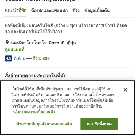
แนะนำที่พัก
ห้องพักและแพลนพัก
รีวิว
ข้อมูลเบื้องต้น
ทุกห้องมีเตียงนอนควีนไซส์ (กว้าง 5 ฟุต) บริการอาหารเช้าฟรี ที่จอด
รถ และอินเทอร์เน็ตใช้ไว้บริการ
นครมิยาโกะโนะโจ, มิยาซากิ, ญี่ปุ่น
ดูบนแผนที่
ดีเยี่ยม
รีวิว:
638
4.5
สิ่งอำนวยความสะดวกในที่พัก
ที่จอดรถ
สปา/บิวตี้ซาลอน
เว็บไซต์นี้ใช้คุกกี้เพื่อปรับปรุงประสบการณ์ใช้งานของผู้ใช้ และ
เลานจ์
ตู้จำหน่ายอัตโนมัติ
วิเคราะห์ประสิทธิภาพและปริมาณการใช้งานบนเว็บไซต์ของเรา
เรายังแบ่งปันข้อมูลการใช้งานไซต์กับพาร์ทเนอร์โซเชียลมีเดีย
การโฆษณาและพาร์ทเนอร์การวิเคราะห์ของเราอีกด้วย
หน้าแรก
ญี่ปุ่น
มิยาซากิ
นครมิยาโกะโนะโจ
นโยบายความเป็นส่วนตัว
Vessel Hotel Miyakonojo
ห้ามขายข้อมูลส่วนบุคคลของฉัน
ยอมรับทั้งหมด
ค้นหาห้องพัก