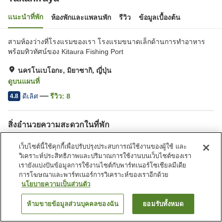
แนะนำที่พัก
ห้องพักและแพลนพัก
รีวิว
ข้อมูลเบื้องต้น
สามห้องว่างที่โรงแรมของเรา โรงแรมขนาดเล็กด้านการทำอาหาร
พร้อมทิวทัศน์ของ Kitaura Fishing Port
นครโนเบโอกะ, มิยาซากิ, ญี่ปุ่น
ดูบนแผนที่
ดีเลิศ
รีวิว:
8
4.8
สิ่งอำนวยความสะดวกในที่พัก
ที่จอดรถ
ห้องจัดเลี้ยง
เว็บไซต์นี้ใช้คุกกี้เพื่อปรับปรุงประสบการณ์ใช้งานของผู้ใช้ และ
วิเคราะห์ประสิทธิภาพและปริมาณการใช้งานบนเว็บไซต์ของเรา
เรายังแบ่งปันข้อมูลการใช้งานไซต์กับพาร์ทเนอร์โซเชียลมีเดีย
หน้าแรก
ญี่ปุ่น
มิยาซากิ
นครโนเบโอกะ
Takahiraya
การโฆษณาและพาร์ทเนอร์การวิเคราะห์ของเราอีกด้วย
นโยบายความเป็นส่วนตัว
ห้ามขายข้อมูลส่วนบุคคลของฉัน
ยอมรับทั้งหมด
ค้นหาห้องพัก