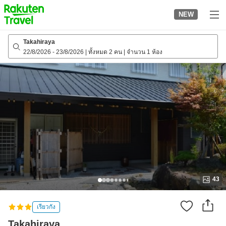
to
NEW
top
page
Takahiraya
22/8/2026
-
23/8/2026
|
ทั้งหมด 2 คน
|
จำนวน 1 ห้อง
43
เรียวกัง
Takahiraya