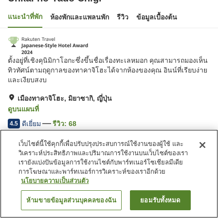
แนะนำที่พัก
ห้องพักและแพลนพัก
รีวิว
ข้อมูลเบื้องต้น
ตั้งอยู่ที่เชิงคุนิมิกาโอกะซึ่งขึ้นชื่อเรื่องทะเลหมอก คุณสามารถมองเห็น
ทิวทัศน์ตามฤดูกาลของทาคาจิโฮะได้จากห้องของคุณ อินน์ที่เรียบง่าย
และเงียบสงบ
เมืองทาคาจิโฮะ, มิยาซากิ, ญี่ปุ่น
ดูบนแผนที่
ดีเยี่ยม
รีวิว:
68
4.5
เว็บไซต์นี้ใช้คุกกี้เพื่อปรับปรุงประสบการณ์ใช้งานของผู้ใช้ และ
สิ่งอำนวยความสะดวกในที่พัก
วิเคราะห์ประสิทธิภาพและปริมาณการใช้งานบนเว็บไซต์ของเรา
เรายังแบ่งปันข้อมูลการใช้งานไซต์กับพาร์ทเนอร์โซเชียลมีเดีย
ที่จอดรถ
ตู้จำหน่ายอัตโนมัติ
การโฆษณาและพาร์ทเนอร์การวิเคราะห์ของเราอีกด้วย
ร้านค้า
บริการรับส่ง
นโยบายความเป็นส่วนตัว
ห้ามขายข้อมูลส่วนบุคคลของฉัน
ยอมรับทั้งหมด
ค้นหาห้องพัก
หน้าแรก
ญี่ปุ่น
มิยาซากิ
เมืองทาคาจิโฮะ
Unkai no Yado Chigi