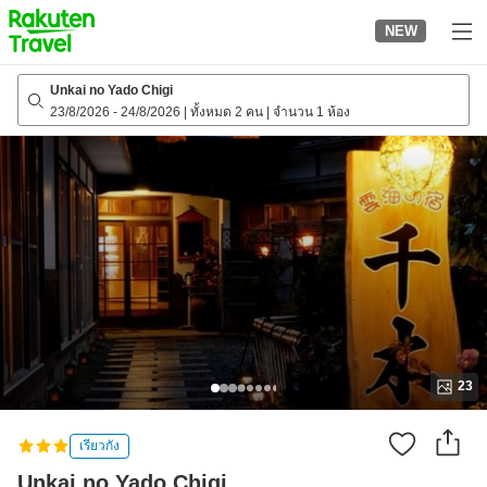
to
NEW
top
page
Unkai no Yado Chigi
23/8/2026
-
24/8/2026
|
ทั้งหมด 2 คน
|
จำนวน 1 ห้อง
23
เรียวกัง
Unkai no Yado Chigi