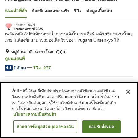
แนะนำที่พัก
ห้องพักและแพลนพัก
รีวิว
ข้อมูลเบื้องต้น
เพลิดเพลินไปกับห้องอาบน้ำกลางแจ้งในสวนที่สร้างด้วยหินขนาดใหญ่
ภายในห้องพักสามารถมองเห็นวิวของ Hirugami Onsenkyo ได้
หมู่บ้านอาจิ, นากาโนะ, ญี่ปุ่น
ดูบนแผนที่
ดีเยี่ยม
รีวิว:
277
4.4
สิ่งอำนวยความสะดวกในที่พัก
เว็บไซต์นี้ใช้คุกกี้เพื่อปรับปรุงประสบการณ์ใช้งานของผู้ใช้ และ
ที่จอดรถ
ซาวน่า
วิเคราะห์ประสิทธิภาพและปริมาณการใช้งานบนเว็บไซต์ของเรา
สปา/บิวตี้ซาลอน
คาเฟ่
เรายังแบ่งปันข้อมูลการใช้งานไซต์กับพาร์ทเนอร์โซเชียลมีเดีย
การโฆษณาและพาร์ทเนอร์การวิเคราะห์ของเราอีกด้วย
นโยบายความเป็นส่วนตัว
หน้าแรก
ญี่ปุ่น
นากาโนะ
หมู่บ้านอาจิ
Hirugami Onsen Yurui no Yado Keizan
ห้ามขายข้อมูลส่วนบุคคลของฉัน
ยอมรับทั้งหมด
ค้นหาห้องพัก