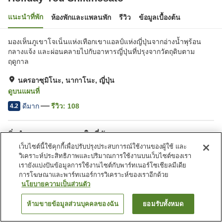
แนะนำที่พัก
ห้องพักและแพลนพัก
รีวิว
ข้อมูลเบื้องต้น
มองเห็นภูเขาโจเน็นแห่งเทือกเขาแอลป์แห่งญี่ปุ่นจากอ่างน้ำพุร้อน
กลางแจ้ง และผ่อนคลายไปกับอาหารญี่ปุ่นที่ปรุงจากวัตถุดิบตาม
ฤดูกาล
นครอาซุมิโนะ, นากาโนะ, ญี่ปุ่น
ดูบนแผนที่
ดีมาก
รีวิว:
108
4.2
สิ่งอำนวยความสะดวกในที่พัก
เว็บไซต์นี้ใช้คุกกี้เพื่อปรับปรุงประสบการณ์ใช้งานของผู้ใช้ และ
ที่จอดรถ
อ่างน้ำวน
วิเคราะห์ประสิทธิภาพและปริมาณการใช้งานบนเว็บไซต์ของเรา
ซาวน่า
ร้านอาหาร
เรายังแบ่งปันข้อมูลการใช้งานไซต์กับพาร์ทเนอร์โซเชียลมีเดีย
การโฆษณาและพาร์ทเนอร์การวิเคราะห์ของเราอีกด้วย
นโยบายความเป็นส่วนตัว
หน้าแรก
ญี่ปุ่น
นากาโนะ
นครอาซุมิโนะ
Holiday You Shikinosato
ห้ามขายข้อมูลส่วนบุคคลของฉัน
ยอมรับทั้งหมด
ค้นหาห้องพัก