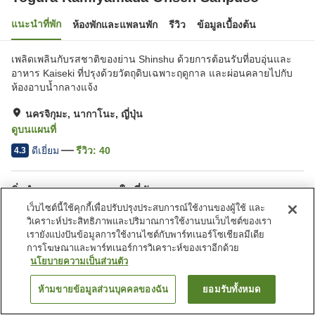
แนะนำที่พัก
ห้องพักและแพลนพัก
รีวิว
ข้อมูลเบื้องต้น
เพลิดเพลินกับรสชาติของย่าน Shinshu ด้วยการต้อนรับที่อบอุ่นและ
อาหาร Kaiseki ที่ปรุงด้วยวัตถุดิบเฉพาะฤดูกาล และผ่อนคลายไปกับ
ห้องอาบน้ำกลางแจ้ง
นครจิกุมะ, นากาโนะ, ญี่ปุ่น
ดูบนแผนที่
ดีเยี่ยม
รีวิว:
40
4.3
สิ่งอำนวยความสะดวกในที่พัก
เว็บไซต์นี้ใช้คุกกี้เพื่อปรับปรุงประสบการณ์ใช้งานของผู้ใช้ และ
ที่จอดรถ
ตู้จำหน่ายอัตโนมัติ
วิเคราะห์ประสิทธิภาพและปริมาณการใช้งานบนเว็บไซต์ของเรา
ร้านค้า
ห้องประชุม
เรายังแบ่งปันข้อมูลการใช้งานไซต์กับพาร์ทเนอร์โซเชียลมีเดีย
การโฆษณาและพาร์ทเนอร์การวิเคราะห์ของเราอีกด้วย
นโยบายความเป็นส่วนตัว
หน้าแรก
ญี่ปุ่น
นากาโนะ
นครจิกุมะ
Togura Kamiyamada Onsen Sanpuso
ห้ามขายข้อมูลส่วนบุคคลของฉัน
ยอมรับทั้งหมด
ค้นหาห้องพัก