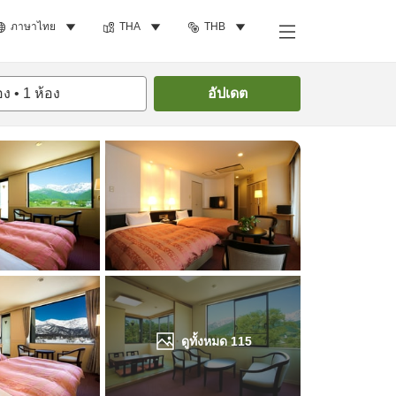
ภาษาไทย
THA
THB
ค้นหาห้องพัก
อง
•
1
ห้อง
อัปเดต
ดูทั้งหมด
115