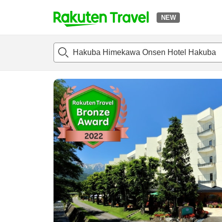
NEW
t
แนะนำที่พัก
ห้องพักและแพลนพัก
รีวิว
สิ่่งอำนวยความสะด
o
p
P
a
g
e
_
s
e
a
r
c
h