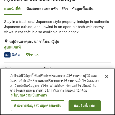
แนะนำที่พัก
ห้องพักและแพลนพัก
รีวิว
ข้อมูลเบื้องต้น
Stay in a traditional Japanese-style property, indulge in authentic
Japanese cuisine, and unwind in an open-air bath with snowy
views. A cat cafe is also available in the annex.
หมู่บ้านฮาคุบะ, นากาโนะ, ญี่ปุ่น
ดูบนแผนที่
ดีเลิศ
รีวิว:
25
4.8
สิ่งอำนวยความสะดวกในที่พัก
เว็บไซต์นี้ใช้คุกกี้เพื่อปรับปรุงประสบการณ์ใช้งานของผู้ใช้ และ
Wi-Fi
ปลอดบุหรี่
วิเคราะห์ประสิทธิภาพและปริมาณการใช้งานบนเว็บไซต์ของเรา
ตู้จำหน่ายอัตโนมัติ
ห้องตากอุปกรณ์สกี
เรายังแบ่งปันข้อมูลการใช้งานไซต์กับพาร์ทเนอร์โซเชียลมีเดีย
การโฆษณาและพาร์ทเนอร์การวิเคราะห์ของเราอีกด้วย
นโยบายความเป็นส่วนตัว
หน้าแรก
ญี่ปุ่น
นากาโนะ
หมู่บ้านฮาคุบะ
Ryokan & Cat Cafe Minamiya
ห้ามขายข้อมูลส่วนบุคคลของฉัน
ยอมรับทั้งหมด
ค้นหาห้องพัก