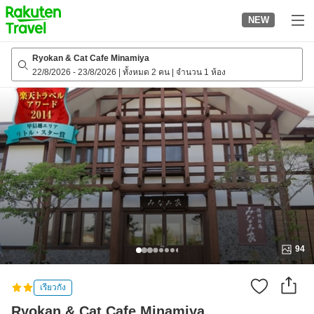
to
NEW
top
page
Ryokan & Cat Cafe Minamiya
22/8/2026
-
23/8/2026
|
ทั้งหมด 2 คน
|
จำนวน 1 ห้อง
94
เรียวกัง
Ryokan & Cat Cafe Minamiya