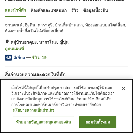
แนะนำที่พัก
ห้องพักและแพลนพัก
รีวิว
ข้อมูลเบื้องต้น
ซานตาเฟ่, อิฐหิน, คาราคูรี, บ้านพื้นบ้านเก่า, ห้องออกแบบสไตล์ล็อก,
ห้องอาบน้ำกึ่งเปิดโล่งที่ยอดเยี่ยม!
หมู่บ้านฮาคุบะ, นากาโนะ, ญี่ปุ่น
ดูบนแผนที่
ดีเยี่ยม
รีวิว:
19
4.6
สิ่งอำนวยความสะดวกในที่พัก
ที่จอดรถ
สปา/บิวตี้ซาลอน
เว็บไซต์นี้ใช้คุกกี้เพื่อปรับปรุงประสบการณ์ใช้งานของผู้ใช้ และ
ร้านอาหาร
ตู้จำหน่ายอัตโนมัติ
วิเคราะห์ประสิทธิภาพและปริมาณการใช้งานบนเว็บไซต์ของเรา
เรายังแบ่งปันข้อมูลการใช้งานไซต์กับพาร์ทเนอร์โซเชียลมีเดีย
การโฆษณาและพาร์ทเนอร์การวิเคราะห์ของเราอีกด้วย
หน้าแรก
ญี่ปุ่น
นากาโนะ
หมู่บ้านฮาคุบะ
นโยบายความเป็นส่วนตัว
Hakuba Himekawa Onsen Pension Tomato
ห้ามขายข้อมูลส่วนบุคคลของฉัน
ยอมรับทั้งหมด
ค้นหาห้องพัก