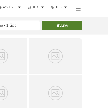
ภาษาไทย
THA
THB
ค้นหาห้องพัก
อง
•
1
ห้อง
อัปเดต