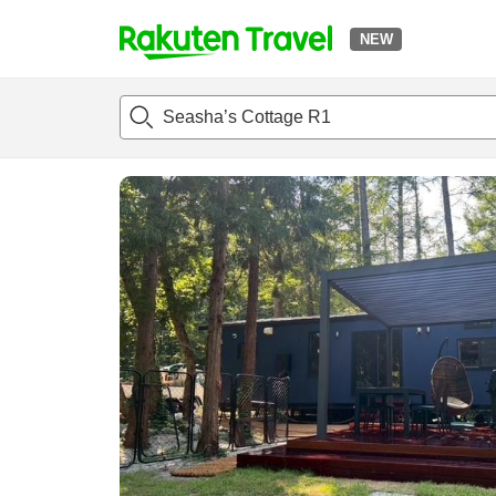
NEW
t
แนะนำที่พัก
ห้องพักและแพลนพัก
รีวิว
สิ่่งอำนวยความสะด
o
p
P
a
g
e
_
s
e
a
r
c
h