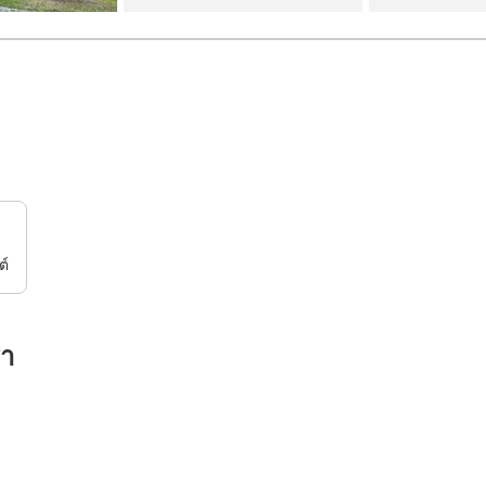
ต์
รา