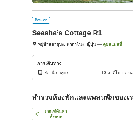
ค็อทเทจ
Seasha’s Cottage R1
หมู่บ้านฮาคุบะ, นากาโนะ, ญี่ปุ่น
ดูบนแผนที่
การเดินทาง
สถานี ฮาคุบะ
10
นาทีโดย
รถยน
สำรวจห้องพักและแพลนพักของเ
เกณฑ์ค้นหา
ทั้งหมด