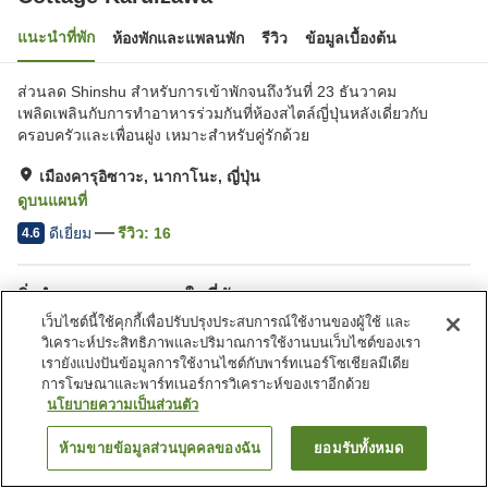
แนะนำที่พัก
ห้องพักและแพลนพัก
รีวิว
ข้อมูลเบื้องต้น
ส่วนลด Shinshu สำหรับการเข้าพักจนถึงวันที่ 23 ธันวาคม
เพลิดเพลินกับการทำอาหารร่วมกันที่ห้องสไตล์ญี่ปุ่นหลังเดี่ยวกับ
ครอบครัวและเพื่อนฝูง เหมาะสำหรับคู่รักด้วย
เมืองคารุอิซาวะ, นากาโนะ, ญี่ปุ่น
ดูบนแผนที่
ดีเยี่ยม
รีวิว:
16
4.6
สิ่งอำนวยความสะดวกในที่พัก
เว็บไซต์นี้ใช้คุกกี้เพื่อปรับปรุงประสบการณ์ใช้งานของผู้ใช้ และ
Wi-Fi
ที่จอดรถ
วิเคราะห์ประสิทธิภาพและปริมาณการใช้งานบนเว็บไซต์ของเรา
เรายังแบ่งปันข้อมูลการใช้งานไซต์กับพาร์ทเนอร์โซเชียลมีเดีย
การโฆษณาและพาร์ทเนอร์การวิเคราะห์ของเราอีกด้วย
หน้าแรก
ญี่ปุ่น
นากาโนะ
เมืองคารุอิซาวะ
Cottage Karuizawa
นโยบายความเป็นส่วนตัว
ห้ามขายข้อมูลส่วนบุคคลของฉัน
ยอมรับทั้งหมด
ค้นหาห้องพัก