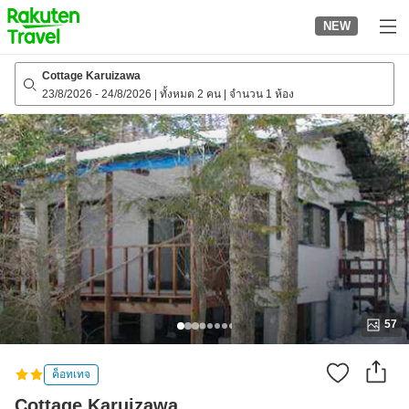
to
NEW
top
page
Cottage Karuizawa
23/8/2026
-
24/8/2026
|
ทั้งหมด 2 คน
|
จำนวน 1 ห้อง
57
ค็อทเทจ
Cottage Karuizawa