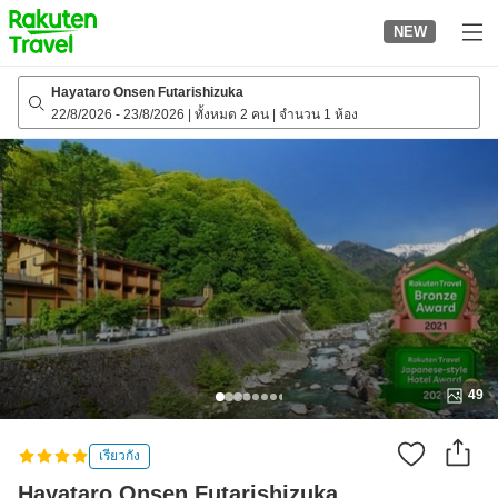
to
NEW
top
page
Hayataro Onsen Futarishizuka
22/8/2026
-
23/8/2026
|
ทั้งหมด 2 คน
|
จำนวน 1 ห้อง
49
เรียวกัง
Hayataro Onsen Futarishizuka