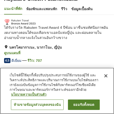
แนะนำที่พัก
ห้องพักและแพลนพัก
รีวิว
ข้อมูลเบื้องต้น
ได้รับรางวัล Rakuten Travel Award 4 ปีซ้อน มาชื่นชมทัศนียภาพอัน
งดงามทางตอนใต้ของเทือกเขาแอลป์แห่งญี่ปุ่น และผ่อนคลายใน
อ่างอาบน้ำกลางแจ้งในสวนอันกว้างขวาง
นครโคมากาเนะ, นากาโนะ, ญี่ปุ่น
ดูบนแผนที่
ดีเยี่ยม
รีวิว:
707
4.5
สิ่งอำนวยความสะดวกในที่พัก
เว็บไซต์นี้ใช้คุกกี้เพื่อปรับปรุงประสบการณ์ใช้งานของผู้ใช้ และ
วิเคราะห์ประสิทธิภาพและปริมาณการใช้งานบนเว็บไซต์ของเรา
ที่จอดรถ
ซาวน่า
เรายังแบ่งปันข้อมูลการใช้งานไซต์กับพาร์ทเนอร์โซเชียลมีเดีย
สปา/บิวตี้ซาลอน
ร้านอาหาร
การโฆษณาและพาร์ทเนอร์การวิเคราะห์ของเราอีกด้วย
นโยบายความเป็นส่วนตัว
หน้าแรก
ญี่ปุ่น
นากาโนะ
นครโคมากาเนะ
ห้ามขายข้อมูลส่วนบุคคลของฉัน
ยอมรับทั้งหมด
ค้นหาห้องพัก
Hayataro Onsen Futarishizuka