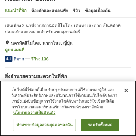
แนะนำที่พัก
ห้องพักและแพลนพัก
รีวิว
ข้อมูลเบื้องต้น
เดินเพียง 2 นาทีจากสถานีมัตสึโมโตะ เดินทางสะดวก เป็นที่พักที่
ปลอดภัยและเหมาะสำหรับแขกสุภาพสตรี
นครมัตสึโมโตะ, นากาโนะ, ญี่ปุ่น
ดูบนแผนที่
ดีมาก
รีวิว:
136
4.1
สิ่งอำนวยความสะดวกในที่พัก
Wi-Fi
เดินห้านาทีถึงสถานี
เว็บไซต์นี้ใช้คุกกี้เพื่อปรับปรุงประสบการณ์ใช้งานของผู้ใช้ และ
ร้านอาหาร
ตู้จำหน่ายอัตโนมัติ
วิเคราะห์ประสิทธิภาพและปริมาณการใช้งานบนเว็บไซต์ของเรา
เรายังแบ่งปันข้อมูลการใช้งานไซต์กับพาร์ทเนอร์โซเชียลมีเดีย
การโฆษณาและพาร์ทเนอร์การวิเคราะห์ของเราอีกด้วย
หน้าแรก
ญี่ปุ่น
นากาโนะ
นครมัตสึโมโตะ
Hotel Mor-Schein
นโยบายความเป็นส่วนตัว
ห้ามขายข้อมูลส่วนบุคคลของฉัน
ยอมรับทั้งหมด
ค้นหาห้องพัก