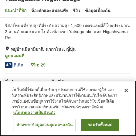
แนะนำที่พัก
ห้องพักและแพลนพัก
รีวิว
ข้อมูลเบื้องต้น
รีสอร์ทบนที่ราบสูงที่มีระดับความสูง 1,500 เมตรและมีสึโบะประมาณ
2 ล้านตัวแผ่กระจายไปทั่วเทือกเขา Yatsugatake และ Higashiyama
Rei
หมู่บ้านมินามิมากิ, นากาโนะ, ญี่ปุ่น
ดูบนแผนที่
ดีเลิศ
รีวิว:
29
4.7
สิ่งอำนวยความสะดวกในที่พัก
เว็บไซต์นี้ใช้คุกกี้เพื่อปรับปรุงประสบการณ์ใช้งานของผู้ใช้ และ
ที่จอดรถ
สปา/บิวตี้ซาลอน
วิเคราะห์ประสิทธิภาพและปริมาณการใช้งานบนเว็บไซต์ของเรา
ร้านอาหาร
เลานจ์
เรายังแบ่งปันข้อมูลการใช้งานไซต์กับพาร์ทเนอร์โซเชียลมีเดีย
การโฆษณาและพาร์ทเนอร์การวิเคราะห์ของเราอีกด้วย
นโยบายความเป็นส่วนตัว
หน้าแรก
ญี่ปุ่น
นากาโนะ
หมู่บ้านมินามิมากิ
Yatsugatake Kogen Lodge
ห้ามขายข้อมูลส่วนบุคคลของฉัน
ยอมรับทั้งหมด
ค้นหาห้องพัก