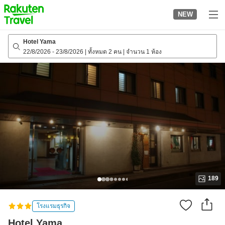
to
NEW
top
page
Hotel Yama
22/8/2026
-
23/8/2026
|
ทั้งหมด 2 คน
|
จำนวน 1 ห้อง
189
โรงแรมธุรกิจ
Hotel Yama