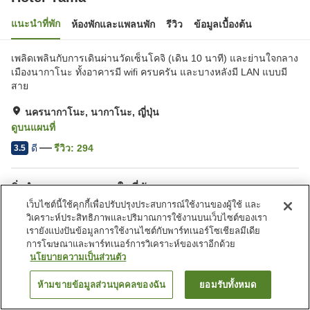
แนะนำที่พัก
ห้องพักและแพลนพัก
รีวิว
ข้อมูลเบื้องต้น
เพลิดเพลินกับการเดินผ่านวัดเซ็นโคจิ (เดิน 10 นาที) และย่านใจกลาง
เมืองนากาโนะ ทั้งอาคารมี wifi ครบครัน และบางหลังมี LAN แบบมี
สาย
นครนากาโนะ, นากาโนะ, ญี่ปุ่น
ดูบนแผนที่
ดี
รีวิว:
294
3.5
สิ่งอำนวยความสะดวกในที่พัก
เว็บไซต์นี้ใช้คุกกี้เพื่อปรับปรุงประสบการณ์ใช้งานของผู้ใช้ และ
ที่จอดรถ
สปา/บิวตี้ซาลอน
วิเคราะห์ประสิทธิภาพและปริมาณการใช้งานบนเว็บไซต์ของเรา
ร้านอาหาร
ตู้จำหน่ายอัตโนมัติ
เรายังแบ่งปันข้อมูลการใช้งานไซต์กับพาร์ทเนอร์โซเชียลมีเดีย
การโฆษณาและพาร์ทเนอร์การวิเคราะห์ของเราอีกด้วย
นโยบายความเป็นส่วนตัว
หน้าแรก
ญี่ปุ่น
นากาโนะ
นครนากาโนะ
Hotel Yama
ห้ามขายข้อมูลส่วนบุคคลของฉัน
ยอมรับทั้งหมด
ค้นหาห้องพัก