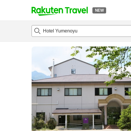
NEW
t
แนะนำที่พัก
ห้องพักและแพลนพัก
รีวิว
ไฮไลต์
สิ่่งอำนวยค
o
p
P
a
g
e
_
s
e
a
r
c
h