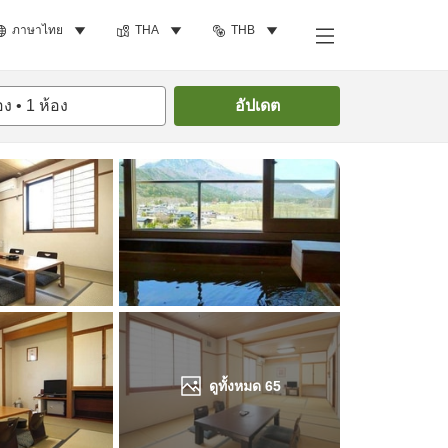
ภาษาไทย
THA
THB
ค้นหาห้องพัก
อง
•
1
ห้อง
อัปเดต
ดูทั้งหมด
65