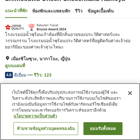
แนะนำที่พัก
ห้องพักและแพลนพัก
รีวิว
ข้อมูลเบื้องต้น
โรงแรมบ่อน้ำพุร้อนเก้าห้องที่มีกลิ่นอายของประวัติศาสตร์และ
วรรณกรรม โรงแรมบ่อน้ำพุร้อนประวัติศาสตร์ที่อยู่ติดกับศาลเจ้าย่อ
ยอากิมิยะของศาลเจ้าสุวะไทฉะ
เมืองชิโมซุวะ, นากาโนะ, ญี่ปุ่น
ดูบนแผนที่
ดีเยี่ยม
รีวิว:
123
4.6
เว็บไซต์นี้ใช้คุกกี้เพื่อปรับปรุงประสบการณ์ใช้งานของผู้ใช้ และ
สิ่งอำนวยความสะดวกในที่พัก
วิเคราะห์ประสิทธิภาพและปริมาณการใช้งานบนเว็บไซต์ของเรา
Wi-Fi
บ่อน้ำพุร้อนภายในอาคาร
เรายังแบ่งปันข้อมูลการใช้งานไซต์กับพาร์ทเนอร์โซเชียลมีเดีย
เลานจ์
คาเฟ่
การโฆษณาและพาร์ทเนอร์การวิเคราะห์ของเราอีกด้วย
นโยบายความเป็นส่วนตัว
หน้าแรก
ญี่ปุ่น
นากาโนะ
เมืองชิโมซุวะ
ห้ามขายข้อมูลส่วนบุคคลของฉัน
ยอมรับทั้งหมด
ค้นหาห้องพัก
Shimosuwa Onsen Chosenkaku Kameya