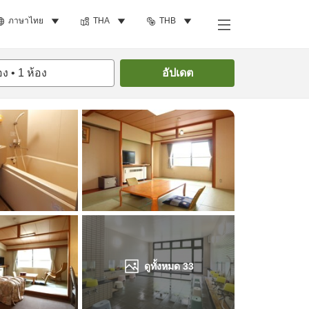
ภาษาไทย
THA
THB
ค้นหาห้องพัก
อง
•
1
ห้อง
อัปเดต
ดูทั้งหมด
33