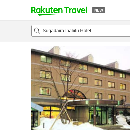
NEW
t
แนะนำที่พัก
ห้องพักและแพลนพัก
รีวิว
สิ่่งอำนวยความสะด
o
p
P
a
g
e
_
s
e
a
r
c
h