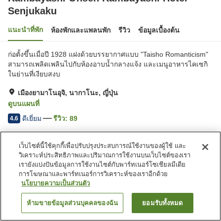
Senjukaku
แนะนำที่พัก
ห้องพักและแพลนพัก
รีวิว
ข้อมูลเบื้องต้น
ก่อตั้งขึ้นเมื่อปี 1928 แฝงด้วยบรรยากาศแบบ "Taisho Romanticism"
สามารถเพลิดเพลินไปกับห้องอาบน้ำกลางแจ้ง และเมนูอาหารไคเซกิ
ในย่านที่เงียบสงบ
เมืองยามาโนอุจิ, นากาโนะ, ญี่ปุ่น
ดูบนแผนที่
ดีเยี่ยม
รีวิว:
89
4.6
เว็บไซต์นี้ใช้คุกกี้เพื่อปรับปรุงประสบการณ์ใช้งานของผู้ใช้ และ
สิ่งอำนวยความสะดวกในที่พัก
วิเคราะห์ประสิทธิภาพและปริมาณการใช้งานบนเว็บไซต์ของเรา
ที่จอดรถ
สระว่ายน้ำ
เรายังแบ่งปันข้อมูลการใช้งานไซต์กับพาร์ทเนอร์โซเชียลมีเดีย
ร้านอาหาร
เลานจ์
การโฆษณาและพาร์ทเนอร์การวิเคราะห์ของเราอีกด้วย
นโยบายความเป็นส่วนตัว
หน้าแรก
ญี่ปุ่น
นากาโนะ
เมืองยามาโนอุจิ
ห้ามขายข้อมูลส่วนบุคคลของฉัน
ยอมรับทั้งหมด
ค้นหาห้องพัก
Kambayashi Onsen Kambayashi Hotel Senjukaku