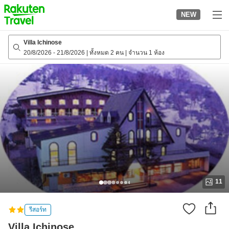
to
NEW
top
page
Villa Ichinose
20/8/2026
-
21/8/2026
|
ทั้งหมด 2 คน
|
จำนวน 1 ห้อง
11
รีสอร์ท
Villa Ichinose