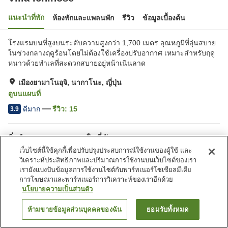
แนะนำที่พัก
ห้องพักและแพลนพัก
รีวิว
ข้อมูลเบื้องต้น
โรงแรมบนที่สูงบนระดับความสูงกว่า 1,700 เมตร อุณหภูมิที่อุ่นสบาย
ในช่วงกลางฤดูร้อนโดยไม่ต้องใช้เครื่องปรับอากาศ เหมาะสำหรับฤดู
หนาวด้วยทำเลที่สะดวกสบายอยู่หน้าเนินลาด
เมืองยามาโนอุจิ, นากาโนะ, ญี่ปุ่น
ดูบนแผนที่
ดีมาก
รีวิว:
15
3.9
สิ่งอำนวยความสะดวกในที่พัก
เว็บไซต์นี้ใช้คุกกี้เพื่อปรับปรุงประสบการณ์ใช้งานของผู้ใช้ และ
ที่จอดรถ
คาเฟ่
วิเคราะห์ประสิทธิภาพและปริมาณการใช้งานบนเว็บไซต์ของเรา
ตู้จำหน่ายอัตโนมัติ
ร้านค้า
เรายังแบ่งปันข้อมูลการใช้งานไซต์กับพาร์ทเนอร์โซเชียลมีเดีย
การโฆษณาและพาร์ทเนอร์การวิเคราะห์ของเราอีกด้วย
นโยบายความเป็นส่วนตัว
หน้าแรก
ญี่ปุ่น
นากาโนะ
เมืองยามาโนอุจิ
Villa Ichinose
ห้ามขายข้อมูลส่วนบุคคลของฉัน
ยอมรับทั้งหมด
ค้นหาห้องพัก