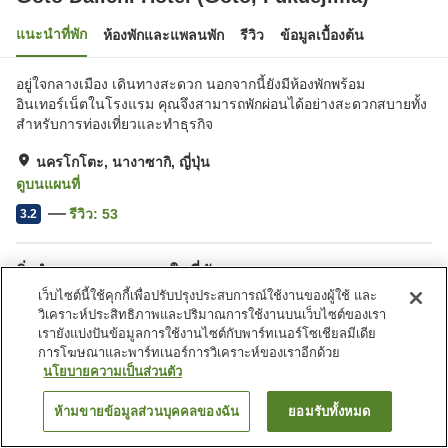
แนะนำที่พัก
ห้องพักและแพลนพัก
รีวิว
ข้อมูลเบื้องต้น
อยู่ใจกลางเมือง เดินทางสะดวก นอกจากนี้ยังมีห้องพักพร้อม
อินเทอร์เน็ตในโรงแรม คุณจึงสามารถพักผ่อนได้อย่างสะดวกสบายทั้ง
สำหรับการท่องเที่ยวและทำธุรกิจ
นครโกโตะ, นางาซากิ, ญี่ปุ่น
ดูบนแผนที่
รีวิว:
53
3.2
สิ่งอำนวยความสะดวกในที่พัก
เว็บไซต์นี้ใช้คุกกี้เพื่อปรับปรุงประสบการณ์ใช้งานของผู้ใช้ และ
ที่จอดรถ
สปา/บิวตี้ซาลอน
วิเคราะห์ประสิทธิภาพและปริมาณการใช้งานบนเว็บไซต์ของเรา
ตู้จำหน่ายอัตโนมัติ
ห้องจัดเลี้ยง
เรายังแบ่งปันข้อมูลการใช้งานไซต์กับพาร์ทเนอร์โซเชียลมีเดีย
การโฆษณาและพาร์ทเนอร์การวิเคราะห์ของเราอีกด้วย
นโยบายความเป็นส่วนตัว
หน้าแรก
ญี่ปุ่น
นางาซากิ
นครโกโตะ
Goto Daiichi Hotel (Goto, Fukuejima)
ห้ามขายข้อมูลส่วนบุคคลของฉัน
ยอมรับทั้งหมด
ค้นหาห้องพัก