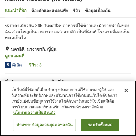
แนะนำที่พัก
ห้องพักและแพลนพัก
รีวิว
ข้อมูลเบื้องต้น
≪ราคาเดียวกัน 365 วันต่อปี≫ อาหารที่ใช้ข้าวและผักจากฟาร์มของ
ฉัน ส่วนใหญ่เป็นอาหารทะเลสดจากอิกิ เป็นที่นิยม! โรงแรมที่มองเห็น
ทะเลเก็นไค
นครอิคิ, นางาซากิ, ญี่ปุ่น
ดูบนแผนที่
ดีเลิศ
รีวิว:
3
5
สิ่งอำนวยความสะดวกในที่พัก
เว็บไซต์นี้ใช้คุกกี้เพื่อปรับปรุงประสบการณ์ใช้งานของผู้ใช้ และ
ที่จอดรถ
ตู้จำหน่ายอัตโนมัติ
วิเคราะห์ประสิทธิภาพและปริมาณการใช้งานบนเว็บไซต์ของเรา
ปิงปอง
ห้องอาบน้ำใหญ่
เรายังแบ่งปันข้อมูลการใช้งานไซต์กับพาร์ทเนอร์โซเชียลมีเดีย
การโฆษณาและพาร์ทเนอร์การวิเคราะห์ของเราอีกด้วย
นโยบายความเป็นส่วนตัว
หน้าแรก
ญี่ปุ่น
นางาซากิ
นครอิคิ
Marine Hoseiso (Iki Island)
ห้ามขายข้อมูลส่วนบุคคลของฉัน
ยอมรับทั้งหมด
ค้นหาห้องพัก