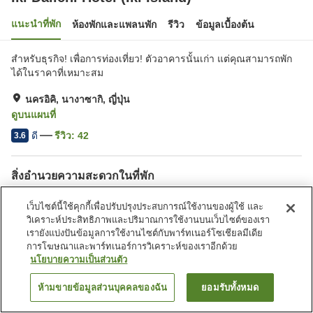
แนะนำที่พัก
ห้องพักและแพลนพัก
รีวิว
ข้อมูลเบื้องต้น
สำหรับธุรกิจ! เพื่อการท่องเที่ยว! ตัวอาคารนั้นเก่า แต่คุณสามารถพัก
ได้ในราคาที่เหมาะสม
นครอิคิ, นางาซากิ, ญี่ปุ่น
ดูบนแผนที่
ดี
รีวิว:
42
3.6
สิ่งอำนวยความสะดวกในที่พัก
ที่จอดรถ
ตู้จำหน่ายอัตโนมัติ
เว็บไซต์นี้ใช้คุกกี้เพื่อปรับปรุงประสบการณ์ใช้งานของผู้ใช้ และ
บริการส่งสินค้า
บริการโทรปลุก
วิเคราะห์ประสิทธิภาพและปริมาณการใช้งานบนเว็บไซต์ของเรา
เรายังแบ่งปันข้อมูลการใช้งานไซต์กับพาร์ทเนอร์โซเชียลมีเดีย
การโฆษณาและพาร์ทเนอร์การวิเคราะห์ของเราอีกด้วย
หน้าแรก
ญี่ปุ่น
นางาซากิ
นครอิคิ
Iki Daiichi Hotel (Iki Island)
นโยบายความเป็นส่วนตัว
ห้ามขายข้อมูลส่วนบุคคลของฉัน
ยอมรับทั้งหมด
ค้นหาห้องพัก