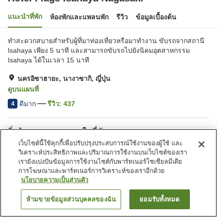
แนะนำที่พัก
ห้องพักและแพลนพัก
รีวิว
ข้อมูลเบื้องต้น
ทำสะดวกสบายสำหรับผู้ที่มาท่องเที่ยวหรือมาทำงาน ขับรถจากสถานี
Isahaya เพียง 5 นาที และสามารถขับรถไปยังนิคมอุตสาหกรรม
Isahaya ได้ในเวลา 15 นาที
นครอิซาฮายะ, นางาซากิ, ญี่ปุ่น
ดูบนแผนที่
ดีมาก
รีวิว:
437
4
สิ่งอำนวยความสะดวกในที่พัก
เว็บไซต์นี้ใช้คุกกี้เพื่อปรับปรุงประสบการณ์ใช้งานของผู้ใช้ และ
ที่จอดรถ
สปา/บิวตี้ซาลอน
วิเคราะห์ประสิทธิภาพและปริมาณการใช้งานบนเว็บไซต์ของเรา
ร้านอาหาร
ตู้จำหน่ายอัตโนมัติ
เรายังแบ่งปันข้อมูลการใช้งานไซต์กับพาร์ทเนอร์โซเชียลมีเดีย
การโฆษณาและพาร์ทเนอร์การวิเคราะห์ของเราอีกด้วย
นโยบายความเป็นส่วนตัว
หน้าแรก
ญี่ปุ่น
นางาซากิ
นครอิซาฮายะ
Hotel Flags Isahaya Nagasaki
ห้ามขายข้อมูลส่วนบุคคลของฉัน
ยอมรับทั้งหมด
ค้นหาห้องพัก