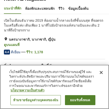
แนะนำที่พัก
ห้องพักและแพลนพัก
รีวิว
ข้อมูลเบื้องต้น
เปิดในเดือนธันวาคม 2019 ห้องอาบน้ำกลางแจ้งที่ชั้นบนสุด ที่จอดรถ
ในเครือสี่แห่ง เดินเพียง 1 นาทีไปยังป้ายรถเมล์สนามบินและเดิน 2
นาทีถึงป้ายรถราง
นครนางาซากิ, นางาซากิ, ญี่ปุ่น
ดูบนแผนที่
ดีเยี่ยม
รีวิว:
1,178
4.4
สิ่งอำนวยความสะดวกในที่พัก
เว็บไซต์นี้ใช้คุกกี้เพื่อปรับปรุงประสบการณ์ใช้งานของผู้ใช้ และ
สปา/บิวตี้ซาลอน
ตู้จำหน่ายอัตโนมัติ
วิเคราะห์ประสิทธิภาพและปริมาณการใช้งานบนเว็บไซต์ของเรา
ห้องอาบน้ำเปิดโล่ง (ไม่มี
ห้องอาบน้ำใหญ่
เรายังแบ่งปันข้อมูลการใช้งานไซต์กับพาร์ทเนอร์โซเชียลมีเดีย
บ่อน้ำพุร้อน)
การโฆษณาและพาร์ทเนอร์การวิเคราะห์ของเราอีกด้วย
นโยบายความเป็นส่วนตัว
หน้าแรก
ญี่ปุ่น
นางาซากิ
นครนางาซากิ
Hotel H2 Nagasaki
ห้ามขายข้อมูลส่วนบุคคลของฉัน
ยอมรับทั้งหมด
ค้นหาห้องพัก