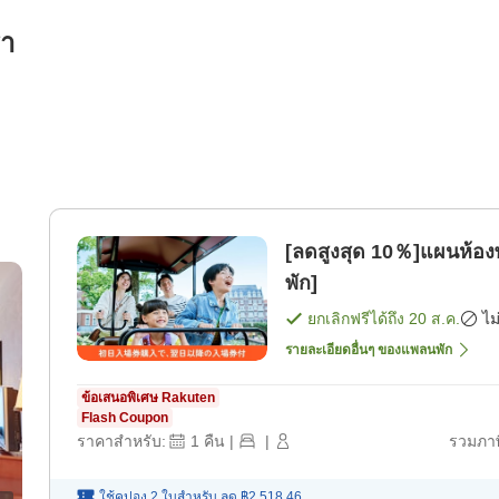
รา
[ลดสูงสุด 10％]แผนห้องพ
พัก]
ยกเลิกฟรีได้ถึง
20 ส.ค.
ไม
รายละเอียดอื่นๆ ของแพลนพัก
ข้อเสนอพิเศษ Rakuten
Flash Coupon
ราคาสำหรับ:
1
คืน
|
|
รวมภาษ
ใช้คูปอง 2 ใบสำหรับ
ลด
฿2,518.46