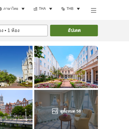
ภาษาไทย
THA
THB
ค้นหาห้องพัก
อง
•
1
ห้อง
อัปเดต
ดูทั้งหมด
58