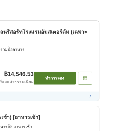
พลนรีสอร์ทโรงแรมอัมสเตอร์ดัม (เฉพาะ
่รวมมื้ออาหาร
฿14,546.53
ทำการจอง
ีและค่าธรรมเนียม
ช้า) [อาหารเช้า]
าหาร
อาหารเช้า