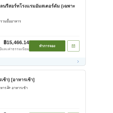
พลนรีสอร์ทโรงแรมอัมสเตอร์ดัม (เฉพาะ
่รวมมื้ออาหาร
฿15,466.14
ทำการจอง
ีและค่าธรรมเนียม
ช้า) [อาหารเช้า]
าหาร
อาหารเช้า