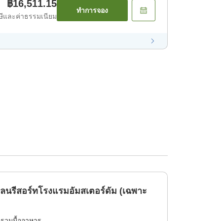
฿16,511.15
ทำการจอง
ีและค่าธรรมเนียม
พลนรีสอร์ทโรงแรมอัมสเตอร์ดัม (เฉพาะ
่รวมมื้ออาหาร