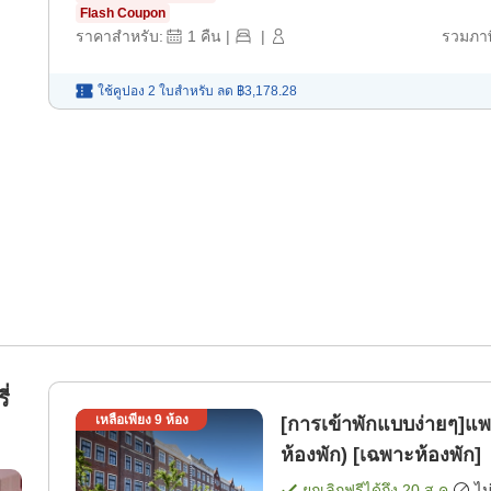
Flash Coupon
ราคาสำหรับ:
1
คืน
|
|
รวมภาษ
ใช้คูปอง 2 ใบสำหรับ
ลด
฿3,178.28
ี่
เหลือเพียง
9
ห้อง
[การเข้าพักแบบง่ายๆ]แ
ห้องพัก) [เฉพาะห้องพัก]
ยกเลิกฟรีได้ถึง
20 ส.ค.
ไม