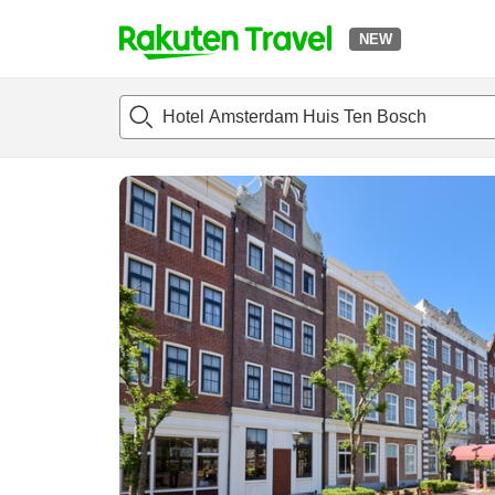
NEW
t
แนะนำที่พัก
ห้องพักและแพลนพัก
รีวิว
สิ่่งอำนวยความสะด
o
p
P
a
g
e
_
s
e
a
r
c
h