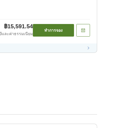
฿15,591.54
ทำการจอง
ีและค่าธรรมเนียม