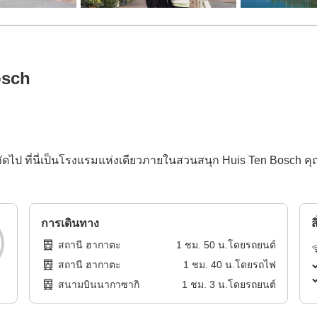
osch
ัดไป ที่นี่เป็นโรงแรมแห่งเดียวภายในสวนสนุก Huis Ten Bosch ค
การเดินทาง
ส
สถานี ฮากาตะ
1
ชม.
50
น.โดย
รถยนต์
สถานี ฮากาตะ
1
ชม.
40
น.โดย
รถไฟ
สนามบินนากาซากิ
1
ชม.
3
น.โดย
รถยนต์