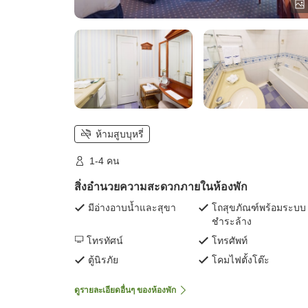
ห้ามสูบบุหรี่
1-4 คน
สิ่งอำนวยความสะดวกภายในห้องพัก
มีอ่างอาบน้ำและสุขา
โถสุขภัณฑ์พร้อมระบบ
ชำระล้าง
โทรทัศน์
โทรศัพท์
ตู้นิรภัย
โคมไฟตั้งโต๊ะ
ดูรายละเอียดอื่นๆ ของห้องพัก