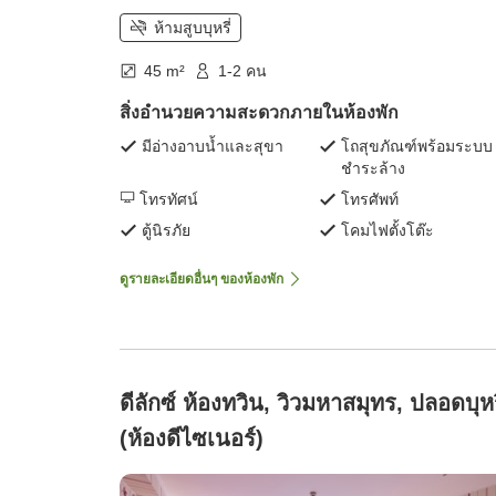
ห้ามสูบบุหรี่
45 m²
1-2 คน
สิ่งอำนวยความสะดวกภายในห้องพัก
มีอ่างอาบน้ำและสุขา
โถสุขภัณฑ์พร้อมระบบ
ชำระล้าง
โทรทัศน์
โทรศัพท์
ตู้นิรภัย
โคมไฟตั้งโต๊ะ
ดูรายละเอียดอื่นๆ ของห้องพัก
ดีลักซ์ ห้องทวิน, วิวมหาสมุทร, ปลอดบุหร
(ห้องดีไซเนอร์)