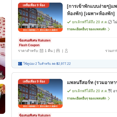
เหลือเพียง
9
ห้อง
[การเข้าพักแบบง่ายๆ]แ
ห้องพัก) [เฉพาะห้องพัก]
ยกเลิกฟรีได้ถึง
20 ส.ค.
ไม
รายละเอียดอื่นๆ ของแพลนพัก
ข้อเสนอพิเศษ Rakuten
Flash Coupon
ราคาสำหรับ:
1
คืน
|
|
รวมภาษ
ใช้คูปอง 2 ใบสำหรับ
ลด
฿2,977.22
4
เหลือเพียง
9
ห้อง
แพลนรีสอร์ท (รวมอาหารเ
ยกเลิกฟรีได้ถึง
20 ส.ค.
อ
รายละเอียดอื่นๆ ของแพลนพัก
ข้อเสนอพิเศษ Rakuten